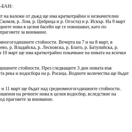
Х-БАН:
тат на валежи от дъжд ще има краткотрайни и незначителни
комля, р. Лом, р. Цибрица и р. Огоста) и р. Искър. На 9 март
дните нива в целия басейн ще се повишават, като по
праговете за внимание.
многогодишните стойности. Вечерта на 7 и на 8 март, в
, р. Владайска, р. Лесновска, р. Блато, р. Батулийска, р.
На 10 март ще има краткотрайно покачване на нивата на всички
одишните стойности. През следващите 3 дни нивата във
та река и водосбора на р. Росица. Водните количества ще бъдат
10 и 11 март ще бъдат над средномногогодишните стойности.
вишения на речните нива в целия водосбор, вследствие на
од праговете за внимание.