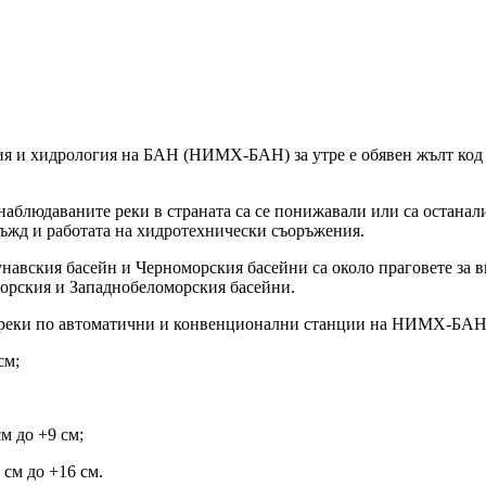
я и хидрология на БАН (НИМХ-БАН) за утре е обявен жълт код 
аблюдаваните реки в страната са се понижавали или са останал
 дъжд и работата на хидротехнически съоръжения.
навския басейн и Черноморския басейни са около праговете за в
орския и Западнобеломорския басейни.
е реки по автоматични и конвенционални станции на НИМХ-БАН 
см;
м до +9 см;
 см до +16 см.