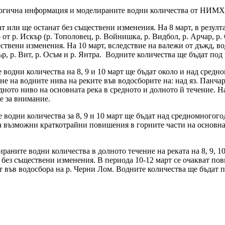
ологична информация и моделираните водни количества от НИМ
ат или ще останат без съществени изменения. На 8 март, в резул
т р. Искър (р. Тополовец, р. Войнишка, р. Видбол, р. Арчар, р. С
ствени изменения. На 10 март, вследствие на валежи от дъжд, во
, р. Вит, р. Осъм и р. Янтра. Водните количества ще бъдат под 
одни количества на 8, 9 и 10 март ще бъдат около и над средно
 на водните нива на реките във водосборите на: над яз. Панчарево
одното ниво на основната река в средното и долното й течение. 
е за внимание.
водни количества за 8, 9 и 10 март ще бъдат над средномногог
са възможни краткотрайни повишения в горните части на основна
раните водни количества в долното течение на реката на 8, 9, 
 без съществени изменения. В периода 10-12 март се очакват по
 във водосбора на р. Черни Лом. Водните количества ще бъдат п