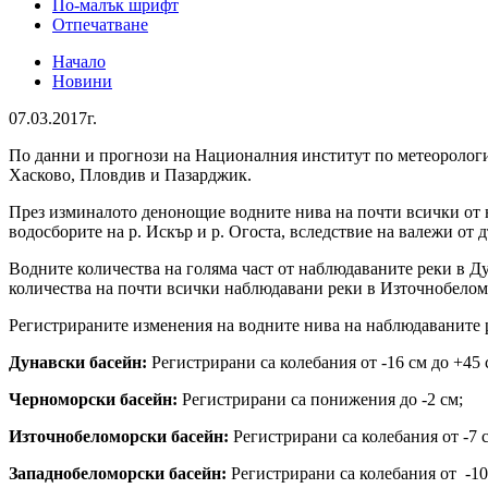
По-малък шрифт
Отпечатване
Начало
Новини
07.03.2017г.
По данни и прогнози на Националния институт по метеорологи
Хасково, Пловдив и Пазарджик.
През изминалото денонощие водните нива на почти всички от н
водосборите на р. Искър и р. Огоста, вследствие на валежи от
Водните количества на голяма част от наблюдаваните реки в Ду
количества на почти всички наблюдавани реки в Източнобелом
Регистрираните изменения на водните нива на наблюдаванит
Дунавски басейн:
Регистрирани са колебания от -16 см до +45 
Черноморски басейн:
Регистрирани са понижения до -2 см;
Източнобеломорски басейн:
Регистрирани са колебания от -7 с
Западнобеломорски басейн:
Регистрирани са колебания от -10