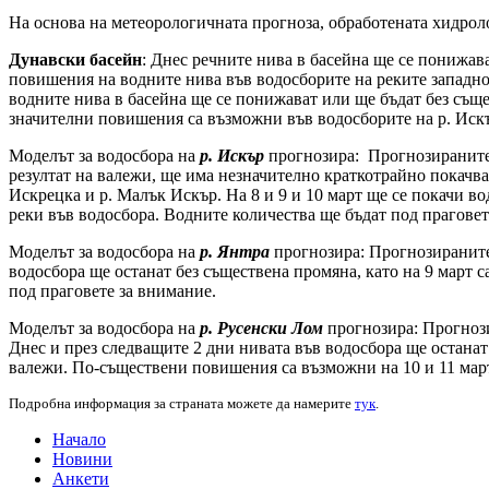
На основа на метеорологичната прогноза, обработената хидр
Дунавски басейн
: Днес речните нива в басейна ще се понижав
повишения на водните нива във водосборите на реките западно о
водните нива в басейна ще се понижават или ще бъдат без съще
значителни повишения са възможни във водосборите на р. Искър
Моделът за водосбора на
р. Искър
прогнозира: Прогнозираните в
резултат на валежи, ще има незначително краткотрайно покачване
Искрецка и р. Малък Искър. На 8 и 9 и 10 март ще се покачи в
реки във водосбора. Водните количества ще бъдат под праговет
Моделът за водосбора на
р. Янтра
прогнозира: Прогнозираните 
водосбора ще останат без съществена промяна, като на 9 март 
под праговете за внимание.
Моделът за водосбора на
р. Русенски Лом
прогнозира: Прогнози
Днес и през следващите 2 дни нивата във водосбора ще останат
валежи. По-съществени повишения са възможни на 10 и 11 март
Подробна информация за страната можете да намерите
тук
.
Начало
Новини
Анкети