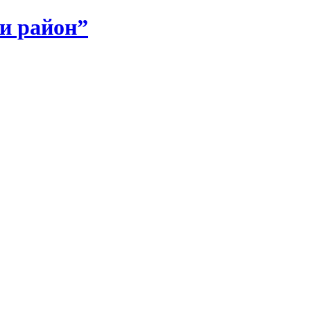
и район”