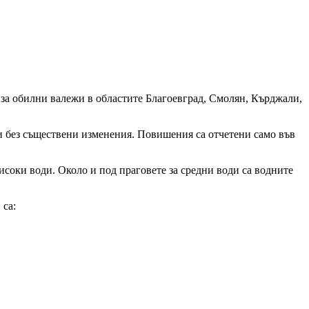
за обилни валежи в областите Благоевград, Смолян, Кърджали,
и без съществени изменения. Повишения са отчетени само във
исоки води. Около и под праговете за средни води са водните
са: