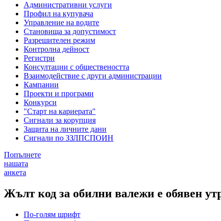
Административни услуги
Профил на купувача
Управление на водите
Становища за допустимост
Разрешителен режим
Контролна дейност
Регистри
Консултации с обществеността
Взаимодействие с други администрации
Кампании
Проекти и програми
Конкурси
"Старт на кариерата"
Сигнали за корупция
Защита на личните дани
Сигнали по ЗЗЛПСПОИН
Попълнете
нашата
анкета
Жълт код за обилни валежи е обявен ут
По-голям шрифт