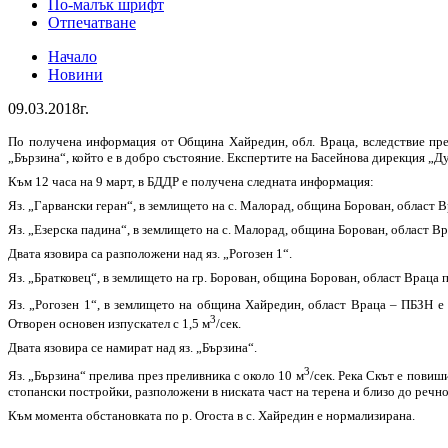
По-малък шрифт
Отпечатване
Начало
Новини
09.03.2018г.
По получена информация от Община Хайредин, обл. Враца, вследствие прел
„Бързина“, който е в добро състояние. Експертите на Басейнова дирекция „
Към 12 часа на 9 март, в БДДР е получена следната информация:
Яз. „Гарвански геран“, в землището на с. Малорад, община Борован, област В
Яз. „Езерска падина“, в землището на с. Малорад, община Борован, област В
Двата язовира са разположени над яз. „Рогозен 1“.
Яз. „Братковец“, в землището на гр. Борован, община Борован, област Враца 
Яз. „Рогозен 1“, в землището на община Хайредин, област Враца – ПБЗН е
3
Отворен основен изпускател с 1,5 м
/сек.
Двата язовира се намират над яз. „Бързина“.
3
Яз. „Бързина“ прелива през преливника с около 10 м
/сек. Река Скът е повиш
стопански постройки, разположени в ниската част на терена и близо до речно
Към момента обстановката по р. Огоста в с. Хайредин е нормализирана.