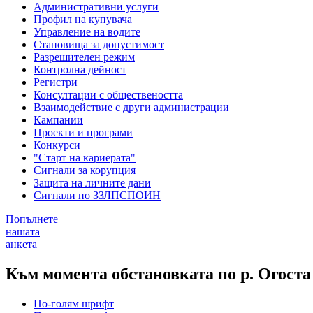
Административни услуги
Профил на купувача
Управление на водите
Становища за допустимост
Разрешителен режим
Контролна дейност
Регистри
Консултации с обществеността
Взаимодействие с други администрации
Кампании
Проекти и програми
Конкурси
"Старт на кариерата"
Сигнали за корупция
Защита на личните дани
Сигнали по ЗЗЛПСПОИН
Попълнете
нашата
анкета
Към момента обстановката по р. Огоста
По-голям шрифт