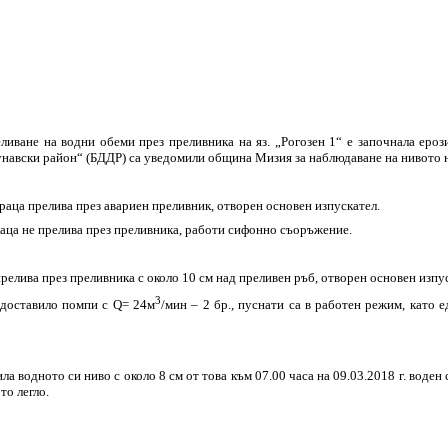
иване на водни обеми през преливника на яз. „Рогозен 1“ е започнала ерози
Дунавски район“
(
БДДР
)
са уведомили община Мизия за наблюдаване на нивото на
раца прелива през авариен преливник, отворен основен изпускател.
раца не прелива през преливника, работи сифонно съоръжение.
прелива през преливника с около 10 см над преливен ръб, отворен основен изпу
3
 доставило помпи с Q= 24м
/мин – 2 бр., пуснати са в работен режим, като 
ила водното си ниво с около 8 см от това към 07.00 часа на 09.03.2018 г. воде
то легло.