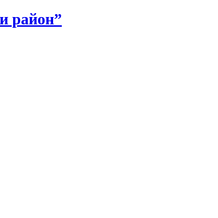
и район”