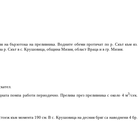
я на бързотока на преливника. Водните обеми протичат по р. Скът към яз.
 р. Скът в с. Крушовица, община Мизия, област Враца и в гр. Мизия.
скател.
3
едната помпа работи периодично. Прелива през преливника с около 4 м
/сек.
н стоеж към момента 190 см. В с. Крушовица на десния бряг са наводнени 4 бр.