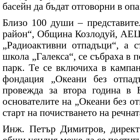
басейн да бъдат отговорни в опа
Близо 100 души – представите
район“, Община Козлодуй, АЕЦ
„Радиоактивни отпадъци“, а 
школа „Галекса“, се събраха в п
парк. Те се включиха в кампа
фондация „Океани без отпадъ
провежда за втора година в 
основателите на „Океани без от
старт на почистването на речнат
Инж. Петър Димитров, директ