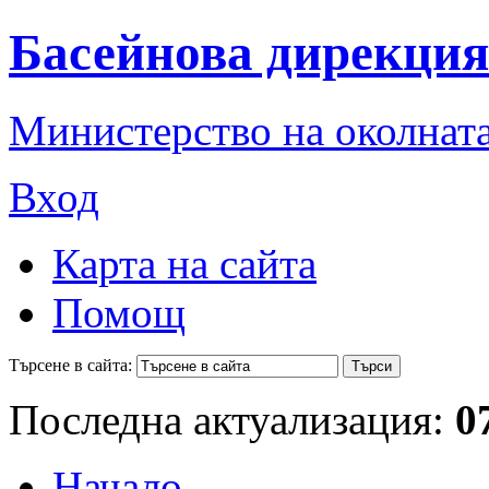
Басейнова дирекция
Министерство на околната
Вход
Карта на сайта
Помощ
Търсене в сайта:
Последна актуализация:
0
Начало