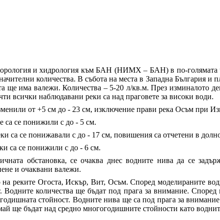
рология и хидрология към БАН (НИМХ – БАН) в по-голямата час
ачителни количества. В събота на места в Западна България и п
ста ще има валежи. Количества – 5-20 л/кв.м. През изминалото д
чти всички наблюдавани реки са над праговете за високи води.
менили от +5 см до - 23 см, изключение прави река Осъм при Из
е са се понижили с до - 5 см.
ки са се понижавали с до - 17 см, повишения са отчетени в долно
ки са се понижили с до - 6 см.
гичната обстановка, се очаква днес водните нива да се зад
пене и очаквани валежи.
на реките Огоста, Искър, Вит, Осъм. Според моделираните вод
т. Водните количества ще бъдат под прага за внимание. Според
гогодишната стойност. Водните нива ще са под прага за внимани
7 май ще бъдат над средно многогодишните стойности като водни