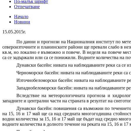
По-малък шрифт
Отпечатване
Начало
Новини
15.05.2015г.
По данни и прогнози на Националния институт по метео
североизточните и планинските райони ще превали слабо в незн
кв.м, но локално е възможно и повече. В неделя на повече ме
са се задържали или са се понижили. Водните количества на по
Дунавски басейн:
нивата на наблюдаваните реки са се из
Черноморски басейн
: нивата на наблюдаваните реки са с
Източнобеломорски басейн
: нивата на наблюдаваните ре
Западнобеломорски басейн
: нивата на наблюдаваните ре
Вследствие на метеорологичната прогноза и хидроло
западните и централни части на страната в резултат на снегото
Дунавски басейн:
повишения са възможни по течението 
на 15, 16 и 17 май ще са над средната многогодишна стойнос
водни количества за 15, 16 и 17 май ще бъдат над средно мно
водните количества в долното течение на реката на 15, 16 и 1