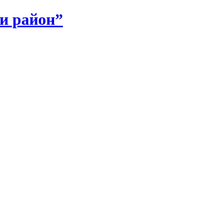
и район”