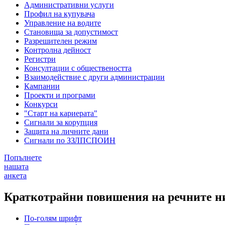
Административни услуги
Профил на купувача
Управление на водите
Становища за допустимост
Разрешителен режим
Контролна дейност
Регистри
Консултации с обществеността
Взаимодействие с други администрации
Кампании
Проекти и програми
Конкурси
"Старт на кариерата"
Сигнали за корупция
Защита на личните дани
Сигнали по ЗЗЛПСПОИН
Попълнете
нашата
анкета
Краткотрайни повишения на речните ни
По-голям шрифт