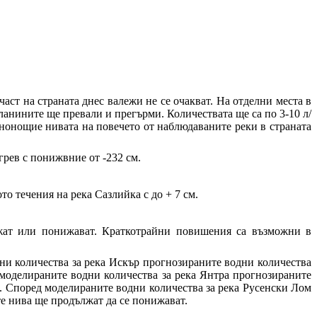
т на страната днес валежи не се очакват. На отделни места в
ланините ще превали и прегърми. Количествата ще са по 3-10 л/
енонощие нивата на повечето от наблюдаваните реки в страната
грев с понижвние от -232 см.
то течения на река Сазлийка с до + 7 см.
ържат или понижават. Краткотрайни повишения са възможни в
ни количества за река Искър прогнозираните водни количества
 моделираните водни количества за река Янтра прогнозираните
е. Според моделираните водни количества за река Русенски Лом
те нива ще продължат да се понижават.