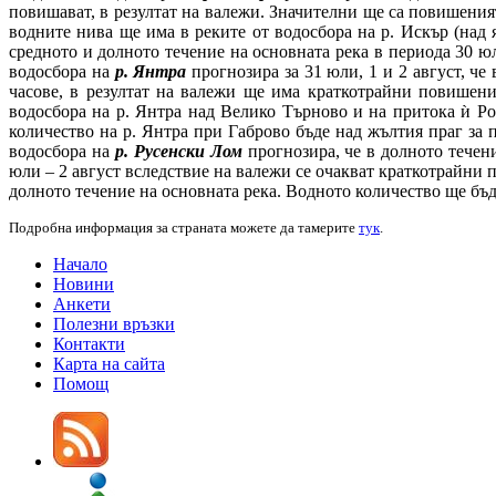
повишават, в резултат на валежи. Значителни ще са повишени
водните нива ще има в реките от водосбора на р. Искър (над
средното и долното течение на основната река в периода 30 юл
водосбора на
р. Янтра
прогнозира за 31 юли, 1 и 2 август, ч
часове, в резултат на валежи ще има краткотрайни повишени
водосбора на р. Янтра над Велико Търново и на притока ѝ Ро
количество на р. Янтра при Габрово бъде над жълтия праг за 
водосбора на
р. Русенски Лом
прогнозира, че в долното течен
юли – 2 август вследствие на валежи се очакват краткотрайни
долното течение на основната река. Водното количество ще бъд
Подробна информация за страната можете да тамерите
тук
.
Начало
Новини
Анкети
Полезни връзки
Контакти
Карта на сайта
Помощ