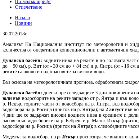
По-малък шрифт
Отпечатване
Начало
Новини
30.07.2018г.
Анализът На Националния институт по метеорология и хид
количества от оперативни конвенционални и автоматични хи
Дунавски басейн:
водните нива на реките в по-голямата част
до + 50 см), р. Вит (от - 30 см до + 84 см) и р. Янтра (от - 16 
реките са около и над праговете за високи води.
Въз основа на метеорологичната прогноза, обработената хид
Дунавски басейн:
днес и през следващите 3 дни повишения на 
юли
във водосборите на реките западно от р. Янтра и във водо
р. Искър, горните части от водосбора на р. Янтра, във водос
водосбора на р. Росица (приток на р. Янтра); на
2 август
във во
4 дни ще се задържат високи водните нива в средните и дол
часове във водосборите на р. Бебреш и р. Малък Искър (притоци
водосбора на р. Росица (приток на Янтра); в следобедните часо
Моделът за водосбора на
р. Искър
прогнозира, че водните коли