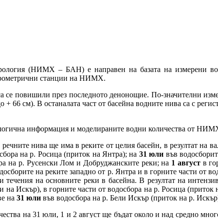
рология (НИМХ – БАН) е направен на базата на измерени в
дрометрични станции на НИМХ.
 са се повишили през последното денонощие. По-значителни измен
см до + 66 см). В останалата част от басейна водните нива са с ре
рологична информация и моделираните водни количества от НИМ
речните нива ще има в реките от целия басейн, в резултат на 
сбора на р. Росица (приток на Янтра); на
31 юли
във водосборите
бора на р. Русенски Лом и Добруджанските реки; на
1 август
в го
досборите на реките западно от р. Янтра и в горните части от во
ни течения на основните реки в басейна. В резултат на интенз
 на Искър), в горните части от водосбора на р. Росица (приток 
ве на
31 юли
във водосбора на р. Бели Искър (приток на р. Искър
чества на 31 юли, 1 и 2 август ще бъдат около и над средно мн