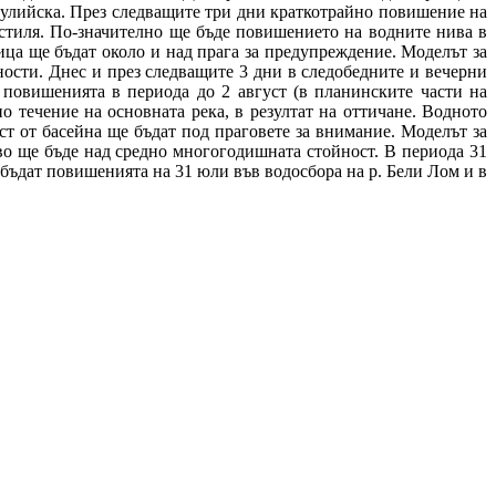
тулийска. През следващите три дни краткотрайно повишение на
остиля. По-значително ще бъде повишението на водните нива в
вица ще бъдат около и над прага за предупреждение. Моделът за
ности. Днес и през следващите 3 дни в следобедните и вечерни
 повишенията в периода до 2 август (в планинските части на
 течение на основната река, в резултат на оттичане. Водното
ст от басейна ще бъдат под праговете за внимание. Моделът за
тво ще бъде над средно многогодишната стойност. В периода 31
бъдат повишенията на 31 юли във водосбора на р. Бели Лом и в