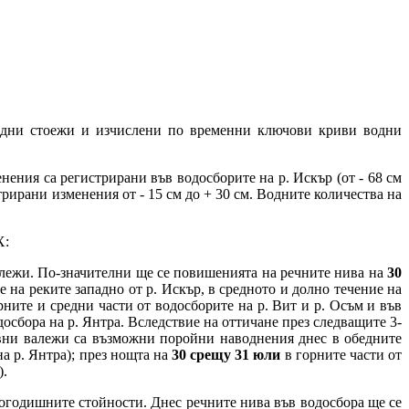
одни стоежи и изчислени по временни ключови криви водни
ения са регистрирани във водосборите на р. Искър (от - 68 см
гистрирани изменения от - 15 см до + 30 см. Водните количества на
Х:
валежи. По-значителни ще се повишенията на речните нива на
30
 на реките западно от р. Искър, в средното и долно течение на
рните и средни части от водосборите на р. Вит и р. Осъм и във
досбора на р. Янтра. Вследствие на оттичане през следващите 3-
ивни валежи са възможни поройни наводнения днес в обедните
на р. Янтра); през нощта на
30 срещу 31 юли
в горните части от
).
огогодишните стойности. Днес речните нива във водосбора ще се