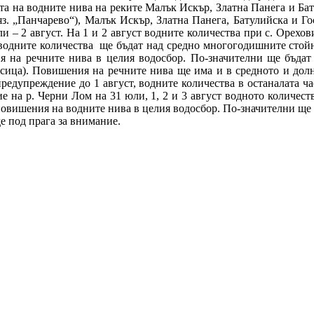
ята на водните нива на реките Малък Искър, Златна Панега и Ба
 яз. „Панчарево“), Малък Искър, Златна Панега, Батулийска и Г
и – 2 август. На 1 и 2 август водните количества при с. Орехо
е водните количества ще бъдат над средно многогодишните стой
я на речните нива в целия водосбор. По-значителни ще бъдат
сица). Повишения на речните нива ще има и в средното и долно
предупреждение до 1 август, водните количества в останалата ча
ие на р. Черни Лом на 31 юли, 1, 2 и 3 август водното количес
 повишения на водните нива в целия водосбор. По-значителни ще 
е под прага за внимание.