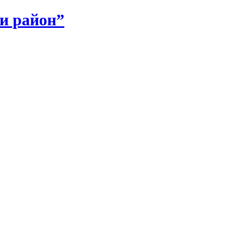
и район”