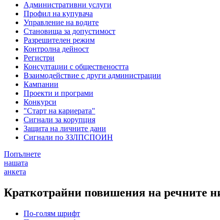
Административни услуги
Профил на купувача
Управление на водите
Становища за допустимост
Разрешителен режим
Контролна дейност
Регистри
Консултации с обществеността
Взаимодействие с други администрации
Кампании
Проекти и програми
Конкурси
"Старт на кариерата"
Сигнали за корупция
Защита на личните дани
Сигнали по ЗЗЛПСПОИН
Попълнете
нашата
анкета
Краткотрайни повишения на речните ни
По-голям шрифт