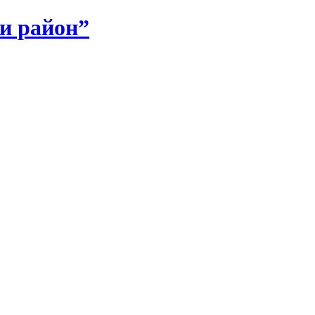
и район”