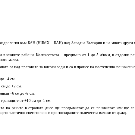
хидрология към БАН (НИМХ – БАН) над Западна България и на много други ме
и в южните райони. Количествата – предимно от 1 до 5 л/кв.м, в отделни р
ного малка.
аната са над праговете за високи води и са в процес на постепенно понижени
до +4 см.
 см до +2 см.
нили +6 см до -9 см.
 границите от +10 см до -1 см.
ата на реките в страната днес ще продължават да се понижават или ще се
ащото частично снеготопене и прогнозираните количества валежи от дъжд.