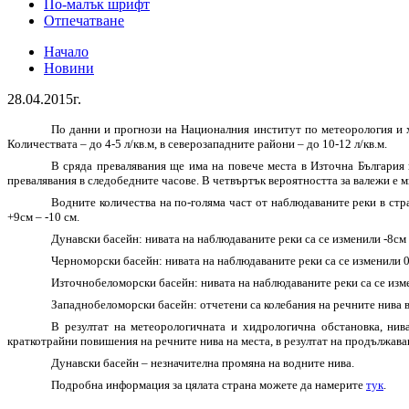
По-малък шрифт
Отпечатване
Начало
Новини
28.04.2015г.
По данни и прогнози на Националния институт по метеорология и 
Количествата – до 4-5 л/кв.м, в северозападните райони – до 10-12 л/кв.м.
В сряда превалявания ще има на повече места в Източна България 
превалявания в следобедните часове. В четвъртък вероятността за валежи е м
Водните количества на по-голяма част от наблюдаваните реки в стр
+9см – -10 см.
Дунавски басейн:
нивата на наблюдаваните реки са се изменили -8см 
Черноморски басейн:
нивата на наблюдаваните реки са се изменили 0
Източнобеломорски басейн:
нивата на наблюдаваните реки са се изме
Западнобеломорски басейн:
отчетени са колебания на речните нива в
В резултат на метеорологичната и хидрологична обстановка, нив
краткотрайни повишения на речните нива на места, в резултат на продължав
Дунавски басейн
– незначителна промяна на водните нива.
Подробна информация за цялата страна можете да намерите
тук
.