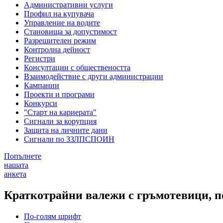
Административни услуги
Профил на купувача
Управление на водите
Становища за допустимост
Разрешителен режим
Контролна дейност
Регистри
Консултации с обществеността
Взаимодействие с други администрации
Кампании
Проекти и програми
Конкурси
"Старт на кариерата"
Сигнали за корупция
Защита на личните дани
Сигнали по ЗЗЛПСПОИН
Попълнете
нашата
анкета
Краткотрайни валежи с гръмотевици, п
По-голям шрифт