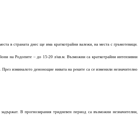
ста в страната днес ще има краткотрайни валежи, на места с гръмотевици.
айони на Родопите – до 15-20 л/кв.м. Възможни са краткотрайни интензивни
е. През изминалото денонощие нивата на реките са се изменили незначително
 задържат. В прогнозирания тридневен период са възможни незначителни,