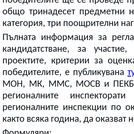
победителите ще се проведе п
общо тринадесет предметни на
категория, три поощрителни наг
Пълната информация за регла
кандидатстване, за участие
проектите, критерии за оценк
победителите, е публикувана
т
МОН, МК, ММС, МОСВ и ПЕКБ.
регионалните инспекторат
регионалните инспекции по ок
както всяка година, да оказват
Формуляри: