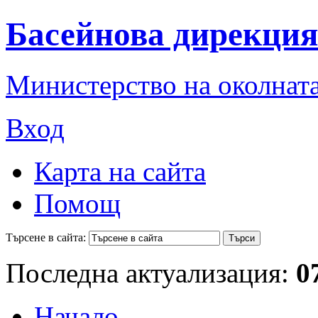
Басейнова дирекция
Министерство на околната
Вход
Карта на сайта
Помощ
Търсене в сайта:
Последна актуализация:
0
Начало