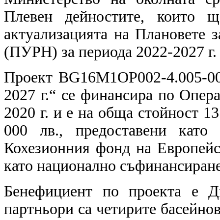
Плевен дейностите, които щ
актуализацията на Плановете з
(ПУРН) за периода 2022-2027 г
Проект BG16M1OP002-4.005-00
2027 г.“ се финансира по Опер
2020 г. и е на обща стойност 13
000 лв., предоставени като
Кохезионния фонд на Европейс
като национално съфинансиране
Бенефициент по проекта е Д
партньори са четирите басейнов