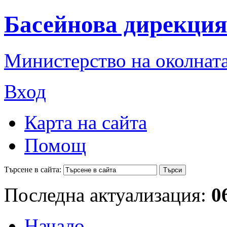
Басейнова дирекция
Министерство на околната
Вход
Карта на сайта
Помощ
Търсене в сайта:
Последна актуализация:
0
Начало