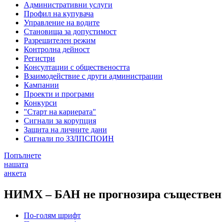
Административни услуги
Профил на купувача
Управление на водите
Становища за допустимост
Разрешителен режим
Контролна дейност
Регистри
Консултации с обществеността
Взаимодействие с други администрации
Кампании
Проекти и програми
Конкурси
"Старт на кариерата"
Сигнали за корупция
Защита на личните дани
Сигнали по ЗЗЛПСПОИН
Попълнете
нашата
анкета
НИМХ – БАН не прогнозира съществени
По-голям шрифт