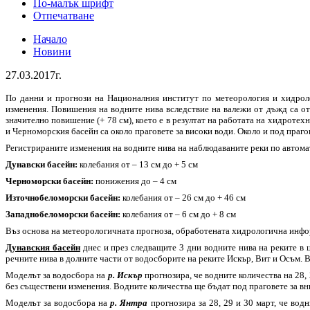
По-малък шрифт
Отпечатване
Начало
Новини
27.03.2017г.
По данни и прогнози на Националния институт по метеорология и хидрол
изменения. Повишения на водните нива вследствие на валежи от дъжд са от
значително повишение (+ 78 см), което е в резултат на работата на хидрот
и Черноморския басейн са около праговете за високи води. Около и под праг
Регистрираните изменения на водните нива на наблюдаваните реки по автом
Дунавски басейн:
колебания от – 13 см до + 5 см
Черноморски басейн:
понижения до – 4 см
Източнобеломорски басейн:
колебания от – 26 см до + 46 см
Западнобеломорски басейн:
колебания от – 6 см до + 8 см
Въз основа на метеорологичната прогноза, обработената хидрологична ин
Дунавския басейн
днес и през следващите 3 дни водните нива на реките в 
речните нива в долните части от водосборите на реките Искър, Вит и Осъм. 
Моделът за водосбора на
р. Искър
прогнозира, че водните количества на 28,
без съществени изменения. Водните количества ще бъдат под праговете за вн
Моделът за водосбора на
р. Янтра
прогнозира за 28, 29 и 30 март, че вод