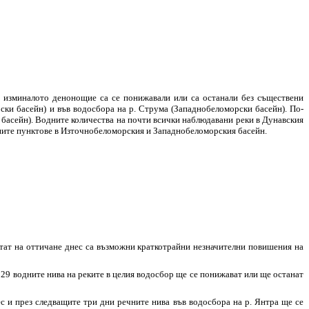
 изминалото денонощие са се понижавали или са останали без съществени
ски басейн) и във водосбора на р. Струма (Западнобеломорски басейн). По-
 басейн). Водните количества на почти всички наблюдавани реки в Дунавския
елните пунктове в Източнобеломорския и Западнобеломорския басейн.
лтат на оттичане днес са възможни краткотрайни незначителни повишения на
 29 водните нива на реките в целия водосбор ще се понижават или ще останат
с и през следващите три дни речните нива във водосбора на р. Янтра ще се