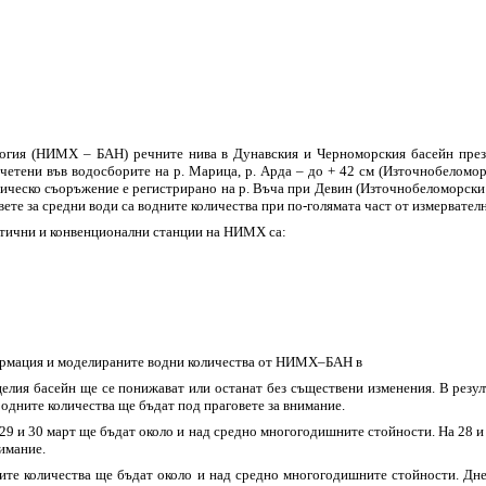
огия (НИМХ – БАН) речните нива в Дунавския и Черноморския басейн през
четени във водосборите на р. Марица, р. Арда – до + 42 см (Източнобеломор
ехническо съоръжение е регистрирано на р. Въча при Девин (Източнобеломорски
овете за средни води са водните количества при по-голямата част от измерват
атични и конвенционални станции на НИМХ са:
формация и моделираните водни количества от НИМХ–БАН в
целия басейн ще се понижават или останат без съществени изменения. В резу
Водните количества ще бъдат под праговете за внимание.
 29 и 30 март ще бъдат около и над средно многогодишните стойности. На 28 и
имание.
ните количества ще бъдат около и над средно многогодишните стойности. Дне