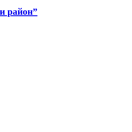
и район”