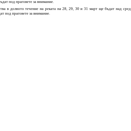
ъдат под праговете за внимание.
тва в долното течение на реката на 28, 29, 30 и 31 март ще бъдат над сре
ат под праговете за внимание.