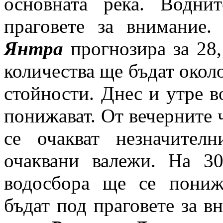
основната река. Водни
праговете за внимание.
Янтра
прогнозира за 28
количества ще бъдат окол
стойности. Днес и утре в
понижават. От вечерните 
се очакват незначител
очаквани валежи. На 3
водосбора ще се пониж
бъдат под праговете за в