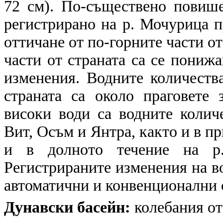
72 см). По-съществено повиш
регистрирано на р. Мочурица пр
оттичане от по-горните части от
части от страната са се пониж
изменения. Водните количеств
страната са около праговете 
високи води са водните колич
Вит, Осъм и Янтра, както и в п
и в долното течение на р.
Регистрираните изменения на в
автоматични и конвенционални
Дунавски басейн:
колебания от