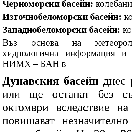
Черноморски басейн:
колебани
Източнобеломорски басейн:
ко
Западнобеломорски басейн:
ко
Въз основа на метеоролог
хидрологична информация и 
НИМХ – БАН в
Дунавския басейн
днес 
или ще останат без с
октомври вследствие н
повишават незначително