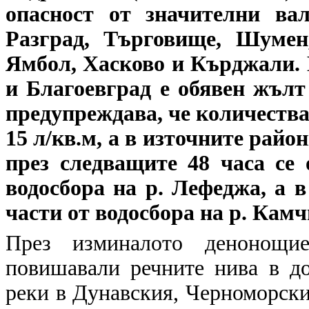
опасност от значителни вал
Разград, Търговище, Шумен,
Ямбол, Хасково и Кърджали. 
и Благоевград е обявен жъл
предупреждава, че количества
15 л/кв.м, а в източните райо
през следващите 48 часа се
водосбора на р. Лефеджа, а 
части от водосбора на р. Камч
През изминалото денонощие
повишавали речните нива в до
реки в Дунавския, Черноморски