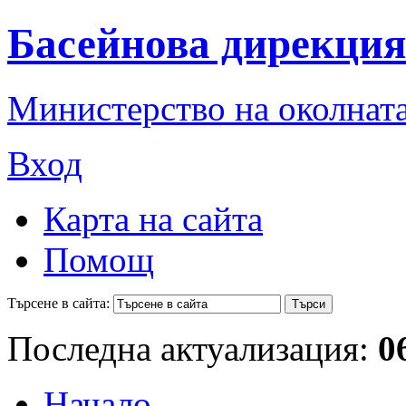
Басейнова дирекция
Министерство на околната
Вход
Карта на сайта
Помощ
Търсене в сайта:
Последна актуализация:
0
Начало