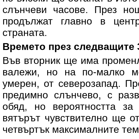
слънчеви часове. През но
продължат главно в цент
страната.
Времето през следващите 
Във вторник ще има променл
валежи, но на по-малко м
умерен, от северозапад. П
предимно слънчево, с разв
обяд, но вероятността з
вятърът чувствително ще от
четвъртък максималните тем