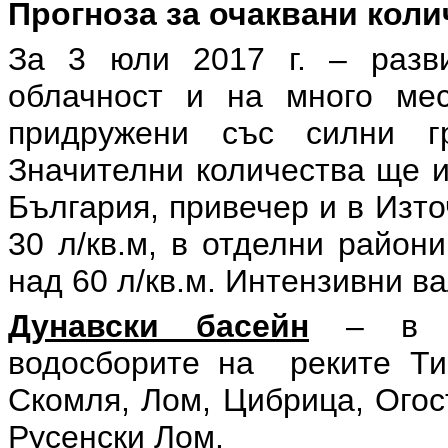
Прогноза за очаквани кол
За 3 юли 2017 г. – разв
облачност и на много ме
придружени със силни г
Значителни количества ще 
България, привечер и в Изт
30 л/кв.м, в отделни район
над 60 л/кв.м. Интензивни ва
Дунавски басейн
– в кр
водосборите на реките Ти
Скомля, Лом, Цибрица, Огост
Русенски Лом.