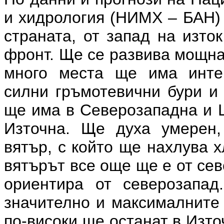
и хидрология (НИМХ – БАН)
страната, от запад на изто
фронт. Ще се развива мощна
много места ще има инте
силни гръмотевични бури и 
ще има в Северозападна и Ц
Източна. Ще духа умерен,
вятър, с който ще нахлува 
вятърът все още ще е от сев
ориентира от северозапад
значително и максималните 
по-високи ще останат в Изто