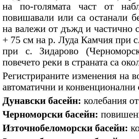
на по-голямата част от наб
повишавали или са останали б
на валежи от дъжд и частично 
+ 75 см на р. Луда Камчия при с
при с. Зидарово (Черноморс
повечето реки в страната са око
Регистрираните изменения на в
автоматични и конвенционални
Дунавски басейн:
колебания от
Черноморски басейн:
повишени
Източнобеломорски басейн:
ко