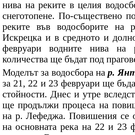
нива на реките в целия водосб
снеготопене. По-съществено п
реките във водосборите на р
Искрецка и в средното и долно
февруари водните нива на 
количества ще бъдат под прагов
Моделът за водосбора на
р. Ян
за 21, 22 и 23 февруари ще бъд
стойности. Днес и утре вследс
ще продължи процеса на повиш
на р. Лефеджа. Повишения се о
на основната река на 22 и 23 ф