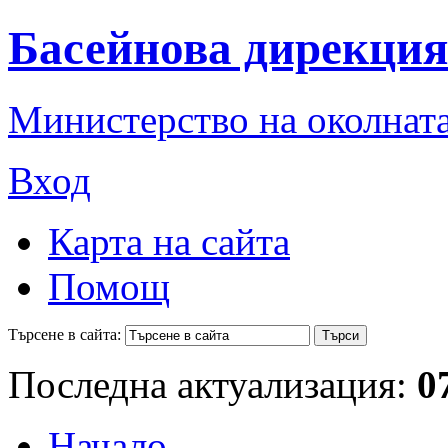
Басейнова дирекция
Министерство на околната
Вход
Карта на сайта
Помощ
Търсене в сайта:
Последна актуализация:
0
Начало