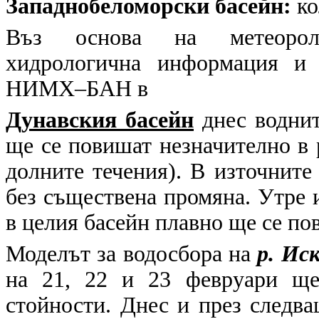
Западнобеломорски басейн:
ко
Въз основа на метеоролог
хидрологична информация и 
НИМХ–БАН в
Дунавския басейн
днес воднит
ще се повишат незначително в р
долните течения). В източните
без съществена промяна. Утре 
в целия басейн плавно ще се по
Моделът за водосбора на
р. Ис
на 21, 22 и 23 февруари ще
стойности. Днес и през следв