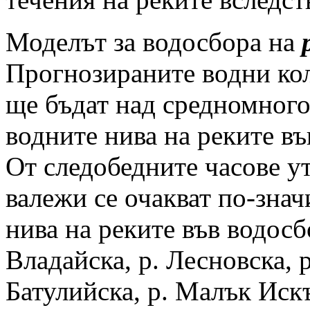
Моделът за водосбора на
Прогнозираните водни кол
ще бъдат над средномног
водните нива на реките въ
От следобедните часове ут
валежи се очакват по-зна
нива на реките във водосб
Владайска, р. Лесновска, р
Батулийска, р. Малък Искъ