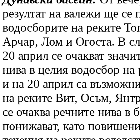
резултат на валежи ще се 
водосборите на реките То
Арчар, Лом и Огоста. В сл
20 април се очакват знач
нива в целия водосбор на
и на 20 април са възможн
на реките Вит, Осъм, Янт
се очаква речните нива в б
понижават, като повишени
течения на реките вследст