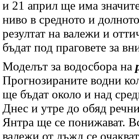
и 21 април ще има значит
ниво в средното и долното
резултат на валежи и отти
бъдат под праговете за вн
Моделът за водосбора на
Прогнозираните водни коли
ще бъдат около и над сре
Днес и утре до обяд речни
Янтра ще се понижават. В
валежи от дъжд се очаква