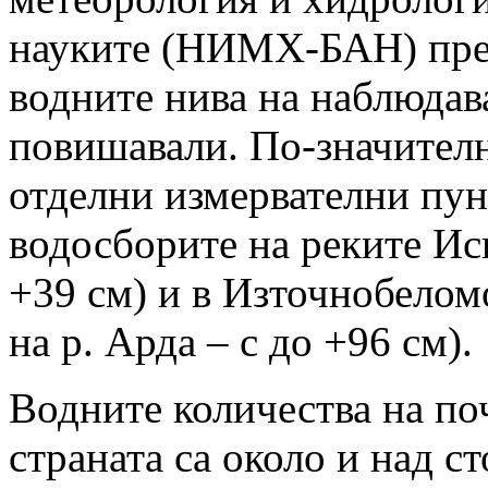
науките (НИМХ-БАН) пре
водните нива на наблюдава
повишавали. По-значител
отделни измервателни пун
водосборите на реките Ис
+39 см) и в Източнобелом
на р. Арда – с до +96 см).
Водните количества на по
страната са около и над с