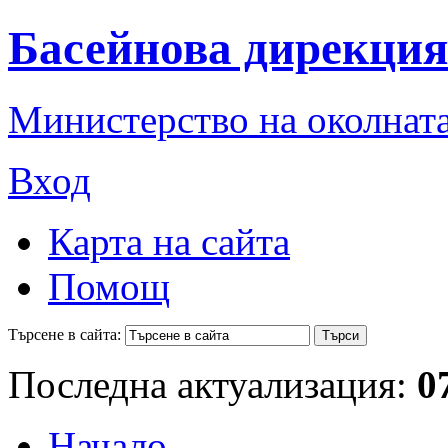
Басейнова дирекция
Министерство на околната
Вход
Карта на сайта
Помощ
Търсене в сайта:
Последна актуализация:
0
Начало