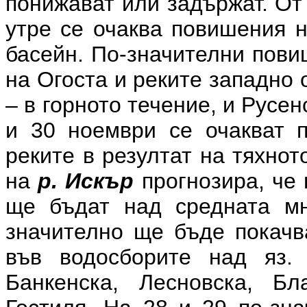
понижават или задържат. От
утре се очаква повишения н
басейн. По-значителни пови
на Огоста и реките западно 
– в горното течение, и Русен
и 30 ноември се очакват 
реките в резултат на тяхно
на
р. Искър
прогнозира, че 
ще бъдат над средната мн
значително ще бъде покачв
във водосборите над яз. 
Банкенска, Лесновска, Б