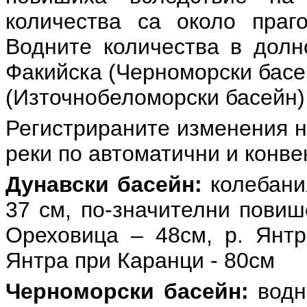
количества са около праг
Водните количества в долн
Факийска (Черноморски басе
(Източнобеломорски басейн) 
Регистрираните изменения н
реки по автоматични и конв
Дунавски басейн:
колебани
37 см, по-значителни повиш
Ореховица – 48см, р. Янтр
Янтра при Каранци - 80см
Черноморски басейн:
водн