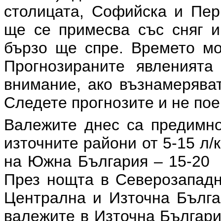
столицата, Софийска и Пер
ще се примесва със сняг и
бързо ще спре. Времето мо
Прогнозираните явленията
внимание, ако възнамеряват
Следете прогнозите и не по
Валежите днес са предимно
източните райони от 5-15 л/
на Южна България – 15-20 л
През нощта в Северозападн
Централна и Източна Бълга
валежите в Източна България