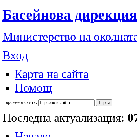
Басейнова дирекция
Министерство на околната
Вход
Карта на сайта
Помощ
Търсене в сайта:
Последна актуализация:
0
Начало