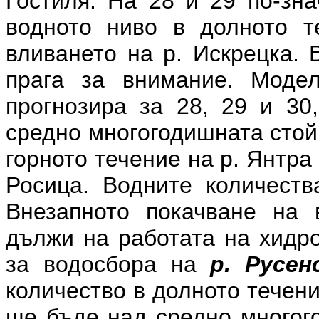
Гостиля. На 28 и 29 по-зн
водното ниво в долното т
вливането на р. Искрецка. 
прага за внимание. Моде
прогнозира за 28, 29 и 30
средно многогодишната стой
горното течение на р. Янтра
Росица. Водните количеств
Внезапното покачване на 
дължи на работата на хидр
за водосбора на
р. Русен
количество в долното течение
ще бъде над средно многого