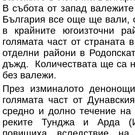
В събота от запад валежите
България все още ще вали, о
в крайните югоизточни ра
голямата част от страната 
отделни райони в Родопска
дъжд. Количествата ще са н
без валежи.
През изминалото денонощи
голямата част от Дунавския
средно и долно течение на 
реките Тунджа и Арда (И
повишиха вследствие на