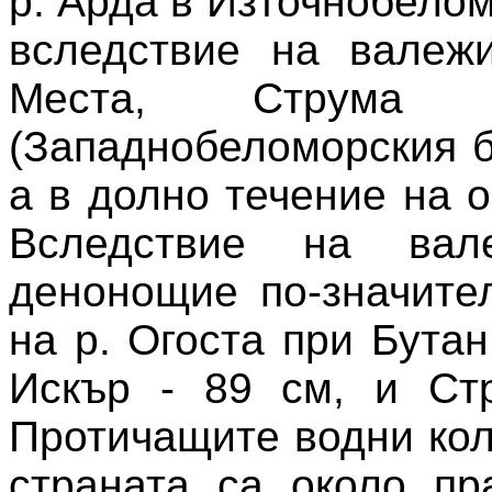
р. Арда в Източнобело
вследствие на валежи
Места, Струма 
(Западнобеломорския б
а в долно течение на 
Вследствие на вал
денонощие по-значите
на р. Огоста при Бутан
Искър - 89 см, и Ст
Протичащите водни кол
страната са около пр