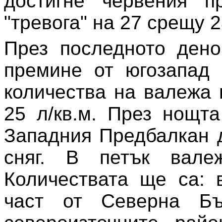
достигне червения п
"тревога" на 27 срещу 
През последното ден
премине от югозапад 
количества на валежа 
25 л/кв.м. През нощт
Западния Предбалкан 
сняг. В петък вале
Количествата ще са: 
част от Северна Бъ