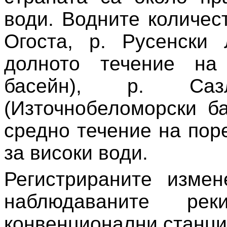
води. Водните количес
Огоста, р. Русенски 
долното течение на
басейн), р. Саз
(Източнобеломорски ба
средно течение на пор
за високи води.
Регистрираните изме
наблюдаваните р
конвенционални станци