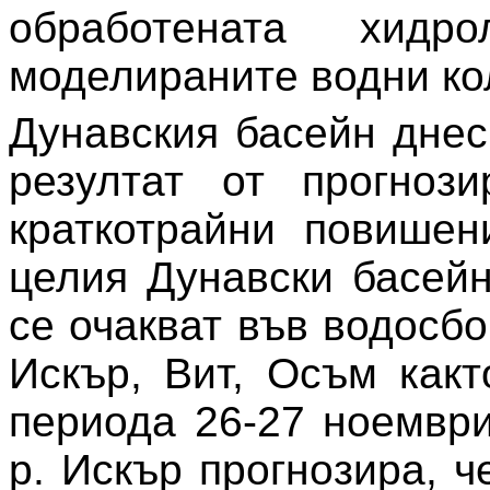
обработената хидр
моделираните водни ко
Дунавския басейн
днес
резултат от прогноз
краткотрайни повишен
целия Дунавски басей
се очакват във водосбо
Искър, Вит, Осъм как
периода 26-27 ноемвр
р. Искър прогнозира, ч