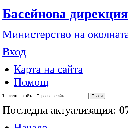
Басейнова дирекция
Министерство на околната
Вход
Карта на сайта
Помощ
Търсене в сайта:
Последна актуализация:
0
Начало