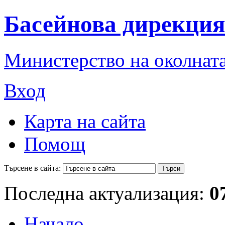
Басейнова дирекция
Министерство на околната
Вход
Карта на сайта
Помощ
Търсене в сайта:
Последна актуализация:
0
Начало