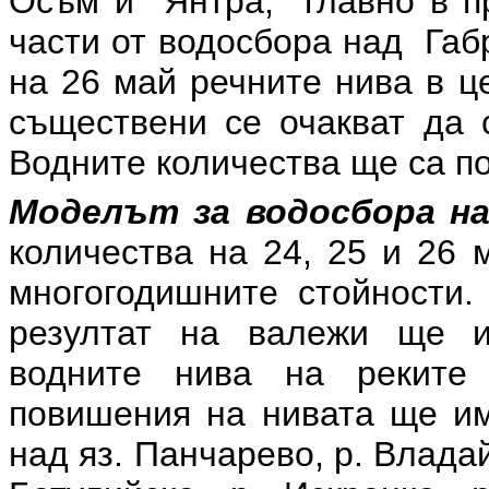
Осъм и Янтра, главно в пр
части от водосбора над Габ
на 26 май речните нива в ц
съществени се очакват да с
Водните количества ще са по
Моделът за водосбора на
количества на 24, 25 и 26 
многогодишните стойности.
резултат на валежи ще и
водните нива на реките 
повишения на нивата ще им
над яз. Панчарево, р. Владай