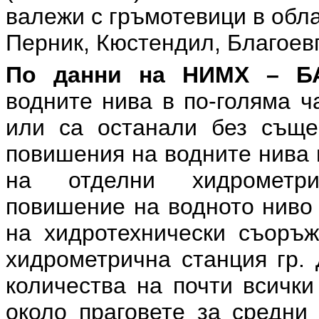
валежи с гръмотевици в обл
Перник, Кюстендил, Благоев
По данни на НИМХ – 
водните нива в по-голяма ч
или са останали без съще
повишения на водните нива 
на отделни хидрометри
повишение на водното ниво 
на хидротехнически съоръж
хидрометрична станция гр. 
количества на почти всички
около праговете за средни 