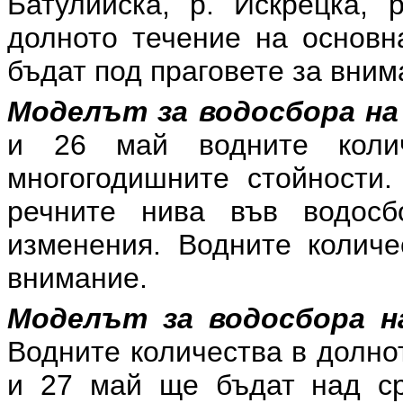
Батулийска, р. Искрецка,
долното течение на основн
бъдат под праговете за вним
Моделът за водосбора на
и 26 май водните коли
многогодишните стойности
речните нива във водос
изменения. Водните количе
внимание.
Моделът за водосбора на
Водните количества в долнот
и 27 май ще бъдат над ср