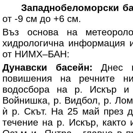
Западнобеломорски ба
от -9 см до +6 см.
Въз основа на метеоролог
хидрологична информация и
от НИМХ–БАН:
Дунавски басейн:
Днес и
повишения на речните н
водосбора на р. Искър и 
Войнишка, р. Видбол, р. Лом
ѝ р. Скът. На 25 май през 
течение на р. Искър, както