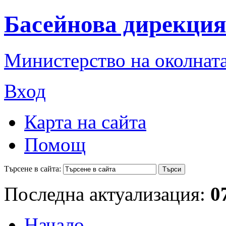
Басейнова дирекция
Министерство на околната
Вход
Карта на сайта
Помощ
Търсене в сайта:
Последна актуализация:
0
Начало