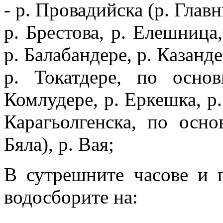
- р. Провадийска (р. Главн
р. Брестова, р. Елешница,
р. Балабандере, р. Казанде
р. Токатдере, по основ
Комлудере, р. Еркешка, р.
Карагьолгенска, по осно
Бяла), р. Вая;
В сутрешните часове и п
водосборите на: