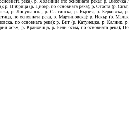
сновната река), р. Ябланица (по основната река); р. Височка /
); р. Цибрица (р. Цибър, по основната река); р. Огоста (р. Скът,
лска, р. Лопушанска, р. Слатинска, р. Бързия, р. Берковска, р.
латица, по основната река, р. Мартиновска); р. Искър (р. Малък
овска, по основната река); р. Вит (р. Катунецка, р. Калник, р.
ерни осъм, р. Крайовица, р. Бели осъм, по основната река); По