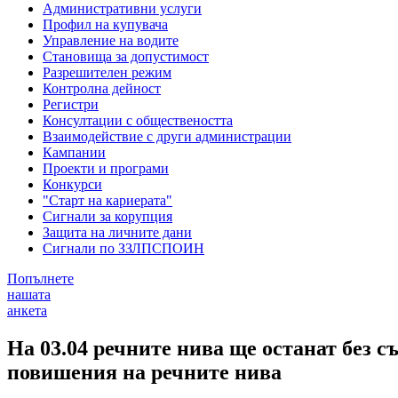
Административни услуги
Профил на купувача
Управление на водите
Становища за допустимост
Разрешителен режим
Контролна дейност
Регистри
Консултации с обществеността
Взаимодействие с други администрации
Кампании
Проекти и програми
Конкурси
"Старт на кариерата"
Сигнали за корупция
Защита на личните дани
Сигнали по ЗЗЛПСПОИН
Попълнете
нашата
анкета
На 03.04 речните нива ще останат без с
повишения на речните нива