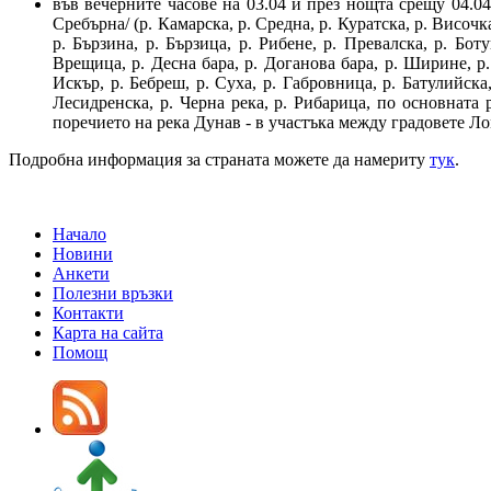
във вечерните часове на 03.04 и през нощта срещу 04.04.
Сребърна/ (р. Камарска, р. Средна, р. Куратска, р. Височка
р. Бързина, р. Бързица, р. Рибене, р. Превалска, р. Бот
Врещица, р. Десна бара, р. Доганова бара, р. Ширине, р.
Искър, р. Бебреш, р. Суха, р. Габровница, р. Батулийска
Лесидренска, р. Черна река, р. Рибарица, по основната р
поречието на река Дунав - в участъка между градовете Ло
Подробна информация за страната можете да намериту
тук
.
Начало
Новини
Анкети
Полезни връзки
Контакти
Карта на сайта
Помощ