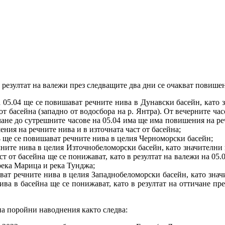
 резултат на валежи през следващите два дни се очакват повише
а 05.04 ще се повишават речните нива в Дунавски басейн, като 
от басейна (западно от водосбора на р. Янтра). От вечерните час
ичане до сутрешните часове на 05.04 има ще има повишения на ре
ения на речните нива и в източната част от басейна;
04 ще се повишават речните нива в целия Черноморски басейн;
ечните нива в целия Източнобеломорски басейн, като значителни
аст от басейна ще се понижават, като в резултат на валежи на 0
 река Марица и река Тунджа;
ават речните нива в целия Западнобеломорски басейн, като зна
нива в басейна ще се понижават, като в резултат на оттичане п
на поройни наводнения както следва: