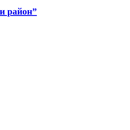
и район”