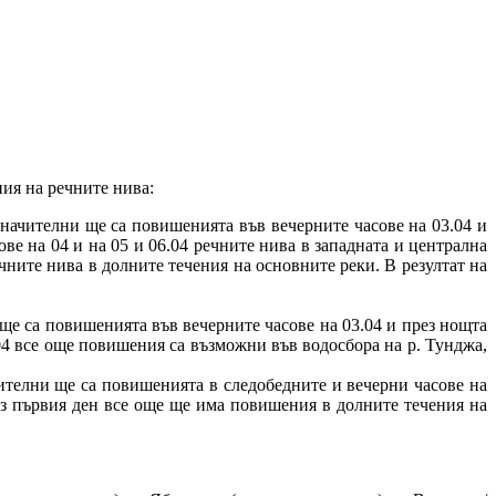
ния на речните нива:
значителни ще са повишенията във вечерните часове на 03.04 и
ове на 04 и на 05 и 06.04 речните нива в западната и централна
чните нива в долните течения на основните реки. В резултат на
 ще са повишенията във вечерните часове на 03.04 и през нощта
5.04 все още повишения са възможни във водосбора на р. Тунджа,
чителни ще са повишенията в следобедните и вечерни часове на
рез първия ден все още ще има повишения в долните течения на