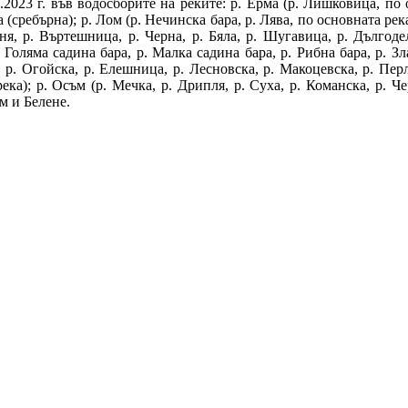
2023 г. във водосборите на реките: р. Ерма (р. Лишковица, по о
 (сребърна); р. Лом (р. Нечинска бара, р. Лява, по основната река
уня, р. Въртешница, р. Черна, р. Бяла, р. Шугавица, р. Дългоде
 Голяма садина бара, р. Малка садина бара, р. Рибна бара, р. З
, р. Огойска, р. Елешница, р. Лесновска, р. Макоцевска, р. Перл
ека); р. Осъм (р. Мечка, р. Дрипля, р. Суха, р. Команска, р. Ч
м и Белене.