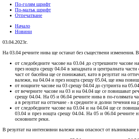
По-голям шрифт
По-малък шрифт
Отпечатване
Начало
Новини
03.04.2023г.
На 03.04 речните нива ще останат без съществени изменения. В
от следобедните часове на 03.04 до сутрешните часове н
през нощта срещу 04.04 в западната и централната части 
част от басейна ще се понижават, като в резултат на отт
валежи, на 04.04 и през нощта срещу 05.04, ще има повиш
от нощните часове на 03 срещу 04.04 до сутринта на 05.
от вечерните часове на 03 и на 04.04 ще се повишават р
срещу 04.04. На 05 и 06.04 речните нива в по-голямата ч
а в резултат на оттичане - в средните и долни течения на
от следобедните часове на 03.04 и на 04.04 ще се повиш
03.04 и през нощта срещу 04.04. На 05 и 06.04 речните 
основните реки.
В резултат на интензивни валежи има опасност от възникване 