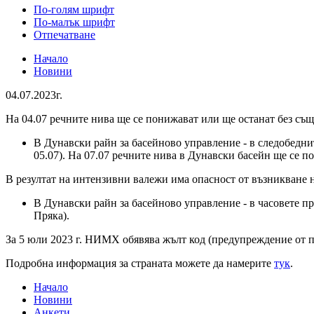
По-голям шрифт
По-малък шрифт
Отпечатване
Начало
Новини
04.07.2023г.
На 04.07 речните нива ще се понижават или ще останат без същ
В Дунавски райн за басейново управление - в следобедни
05.07). На 07.07 речните нива в Дунавски басейн ще се 
В резултат на интензивни валежи има опасност от възникване 
В Дунавски райн за басейново управление - в часовете пре
Пряка).
За 5 юли 2023 г. НИМХ обявява жълт код (предупреждение от п
Подробна информация за страната можете да намерите
тук
.
Начало
Новини
Анкети