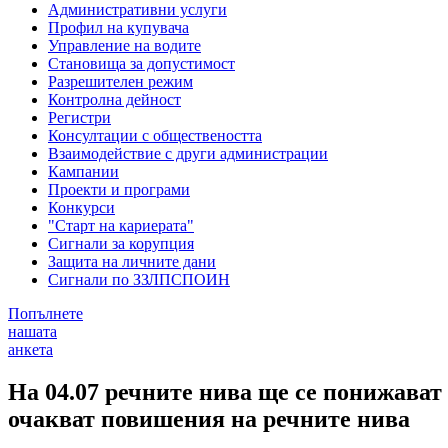
Административни услуги
Профил на купувача
Управление на водите
Становища за допустимост
Разрешителен режим
Контролна дейност
Регистри
Консултации с обществеността
Взаимодействие с други администрации
Кампании
Проекти и програми
Конкурси
"Старт на кариерата"
Сигнали за корупция
Защита на личните дани
Сигнали по ЗЗЛПСПОИН
Попълнете
нашата
анкета
На 04.07 речните нива ще се понижават 
очакват повишения на речните нива