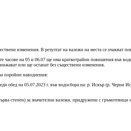
ествени изменения. В резултат на валежи на места се очакват п
те часове на 05 и 06.07 ще има краткотрайни повишения във водо
понижават или ще останат без съществени изменения.
на поройни наводнения:
ди обед на 05.07.2023 г. във водосбора на: р. Искър (р. Черни Ис
ърва степен) за значителни валежи, придружени с гръмотевици 