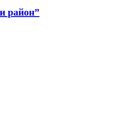
и район”