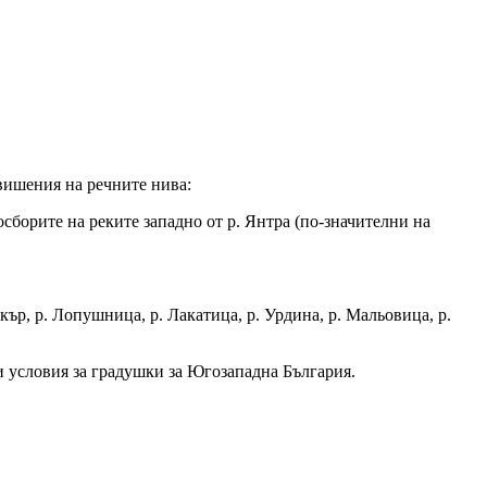
овишения на речните нива:
сборите на реките западно от р. Янтра (по-значителни на
кър, р. Лопушница, р. Лакатица, р. Урдина, р. Мальовица, р.
и условия за градушки за Югозападна България.