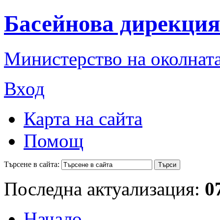
Басейнова дирекция
Министерство на околната
Вход
Карта на сайта
Помощ
Търсене в сайта:
Последна актуализация:
0
Начало