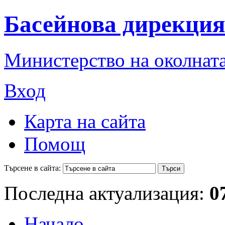
Басейнова дирекция
Министерство на околната
Вход
Карта на сайта
Помощ
Търсене в сайта:
Последна актуализация:
0
Начало