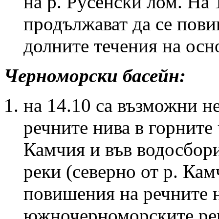
на р. Русенски лом. На 
продължават да се пови
долните течения на осн
Черноморски басейн:
на 14.10 са възможни н
речните нива в горните 
Камчия и във водосбор
реки (северно от р. Кам
повишения на речните н
южночерноморските ре