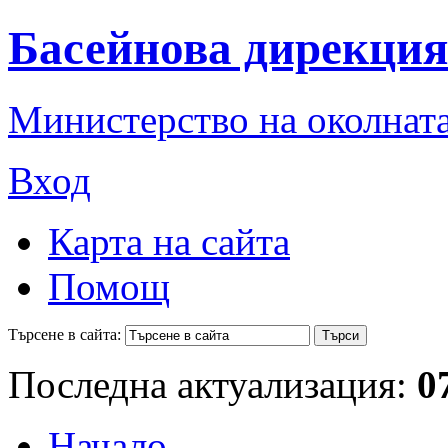
Басейнова дирекция
Министерство на околната
Вход
Карта на сайта
Помощ
Търсене в сайта:
Последна актуализация:
0
Начало