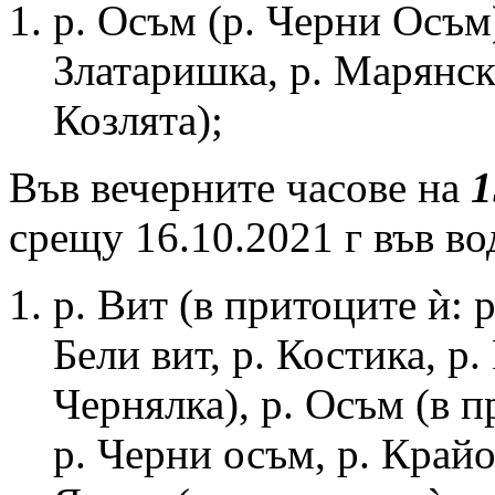
р. Осъм (р. Черни Oсъм)
Златаришка, р. Марянска
Козлята);
Във вечерните часове на
1
срещу 16.10.2021 г във во
р. Вит (в притоците ѝ: 
Бели вит, р. Костика, р.
Чернялка), р. Осъм (в п
р. Черни осъм, р. Крайо