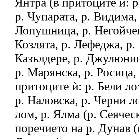
Янтра (в притоците ѝ: р
р. Чупарата, р. Видима, 
Лопушница, р. Негойчев
Козлята, р. Лефеджа, р.
Казълдере, р. Джулюниц
р. Марянска, р. Росица,
притоците ѝ: р. Бели ло
р. Наловска, р. Черни л
лом, р. Ялма (р. Сеяческ
поречието на р. Дунав (