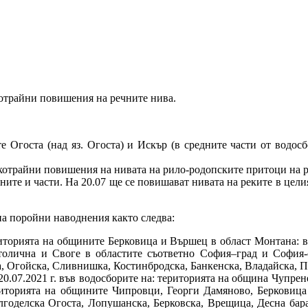
ткотрайни повишения на речните нива.
е Огоста (над яз. Огоста) и Искър (в средните части от водосб
ткотрайни повишения на нивата на рило-родопските притоци на р.
рните и части. На 20.07 ще се повишават нивата на реките в цел
на поройни наводнения както следва:
риторията на общините Берковица и Вършец в област Монтана: въ
олична и Своге в областите съответно София–град и София-о
, Огойска, Сливнишка, Костинбродска, Банкенска, Владайска, П
 20.07.2021 г. във водосборите на: територията на община Чупрен
риторията на общините Чипровци, Георги Дамяново, Берковица
лгоделска Огоста, Лопушанска, Берковска, Врещица, Десна бар