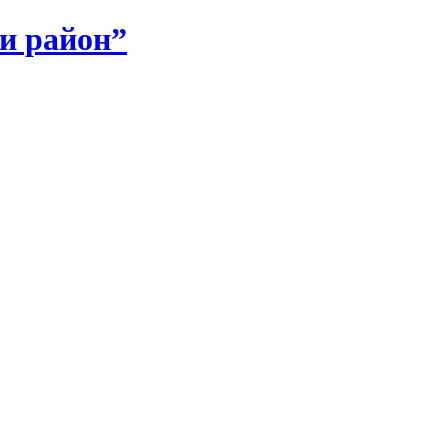
и район”