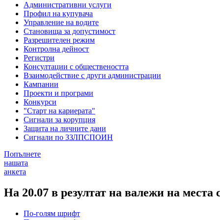
Административни услуги
Профил на купувача
Управление на водите
Становища за допустимост
Разрешителен режим
Контролна дейност
Регистри
Консултации с обществеността
Взаимодействие с други администрации
Кампании
Проекти и програми
Конкурси
"Старт на кариерата"
Сигнали за корупция
Защита на личните дани
Сигнали по ЗЗЛПСПОИН
Попълнете
нашата
анкета
На 20.07 в резултат на валежи на мест
По-голям шрифт