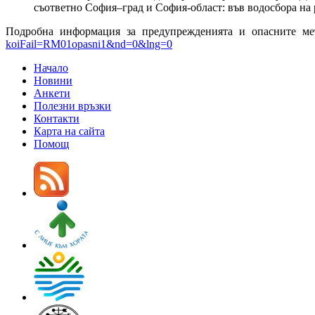
съответно София–град и София-област: във водосбора на 
Подробна информация за предупрежденията и опасните ме
koiFail=RM01opasni1&nd=0&lng=0
Начало
Новини
Анкети
Полезни връзки
Контакти
Карта на сайта
Помощ