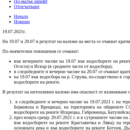
По-малък шрифт
Отпечатване
Начало
Новини
19.07.2021г.
На 19.07 и 20.07 в резултат на валежи на места се очакват кра
По-значителни повишения се очакват:
във вечерните часове на 19.07 във водосборите на рекит
Огоста) и Искър (в средните части от водосбора);
в следобедните и вечерни часове на 20.07 се очакват кра
на 19.07 във водосбора на р. Струма, по-съществено в го
водосборите на реките.
В резултат на интензивни валежи има опасност от възникване 
в следобедните и вечерни часове на 19.07.2021 г. на те
Берковска и Врещица), на територията на общините Ст
водосборите на реките Искрецка, Габровница, Батулийска
през нощта срещу 20.07.2021 г. и в сутрешните часове на
във водосборите на реките Краставичка и Лява); на те
основната река и във водосборите на реките Ботуня, Дъ