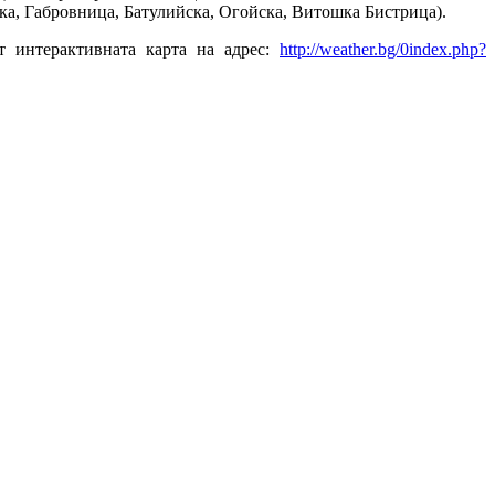
цка, Габровница, Батулийска, Огойска, Витошка Бистрица).
т интерактивната карта на адрес:
http://weather.bg/0index.php?