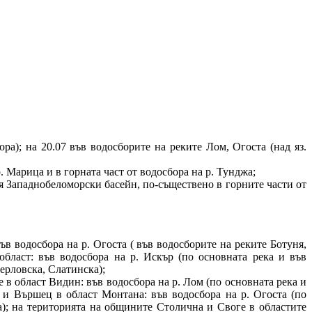
ора); на 20.07 във водосборите на реките Лом, Огоста (над яз.
 Марица и в горната част от водосбора на р. Тунджа;
ия Западнобеломорски басейн, по-съществено в горните части от
в водосбора на р. Огоста ( във водосборите на реките Ботуня,
бласт: във водосбора на р. Искър (по основната река и във
ерловска, Слатинска);
е в област Видин: във водосбора на р. Лом (по основната река и
 и Вършец в област Монтана: във водосбора на р. Огоста (по
а); на територията на общините Столична и Своге в областите