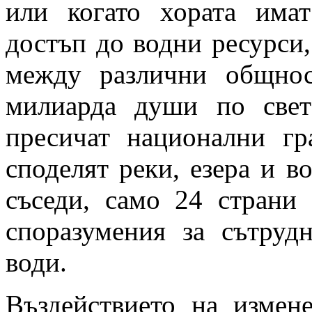
или когато хората има
достъп до водни ресурси
между различни общно
милиарда души по свет
пресичат национални гр
споделят реки, езера и в
съседи, само 24 страни
споразумения за сътруд
води.
Въздействието на измен