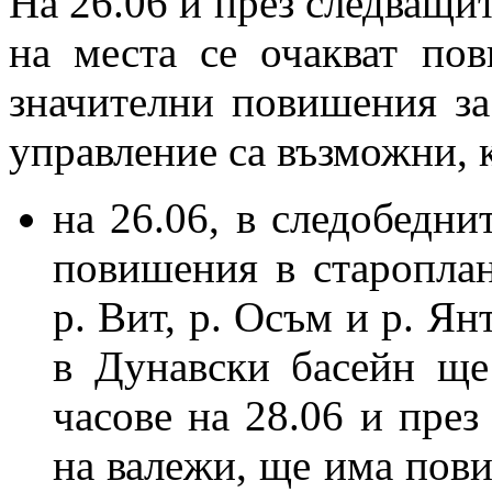
На 26.06 и през следващит
на места се очакват по
значителни повишения за
управление са възможни, к
на 26.06, в следобедни
повишения в староплан
р. Вит, р. Осъм и р. Ян
в Дунавски басейн ще
часове на 28.06 и през
на валежи, ще има пови