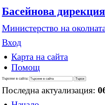
Басейнова дирекция
Министерство на околната
Вход
Карта на сайта
Помощ
Търсене в сайта:
Последна актуализация:
0
Начало