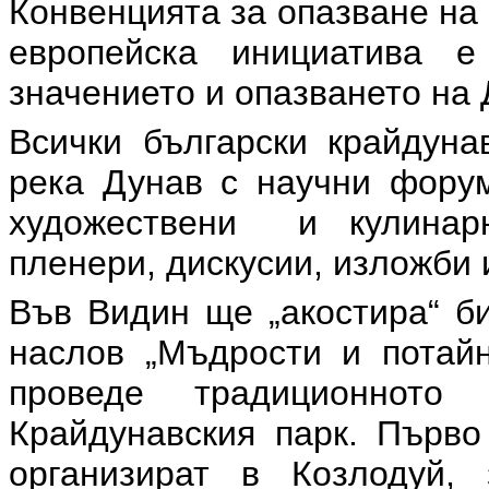
Конвенцията за опазване на
европейска инициатива 
значението и опазването на 
Всички български крайдуна
река Дунав с научни форум
художествени и кулинарн
пленери, дискусии, изложби 
Във Видин ще „акостира“ б
наслов „Мъдрости и потай
проведе традиционнот
Крайдунавския парк. Първо
организират в Козлодуй,