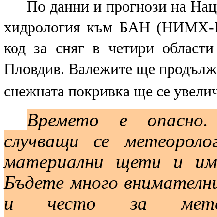
По данни и прогнози на Нац
хидрология към БАН (НИМХ-Б
код за сняг в четири област
Пловдив. Валежите ще продължа
снежната покривка ще се увелич
Времето е опасно.
случващи се метеороло
материални щети и им
Бъдете много внимателн
и често за метеор