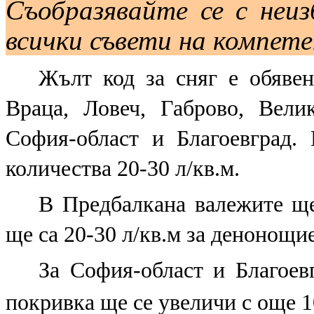
Съобразявайте се с неи
всички съвети на компет
Жълт код за сняг е обявен
Враца, Ловеч, Габрово, Вели
София-област и Благоевград.
количества 20-30 л/кв.м.
В Предбалкана валежите ще
ще са 20-30 л/кв.м за денонощи
За София-област и Благоев
покривка ще се увеличи с още 1