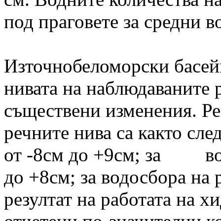
под праговете за средни в
Източнобеломорски басей
нивата на наблюдаваните р
съществени изменения. Ре
речните нива са както сле
от -8см до +9см; за вод
до +8см; за водосбора на 
резултат на работата на 