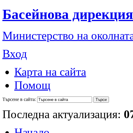
Басейнова дирекция
Министерство на околната
Вход
Карта на сайта
Помощ
Търсене в сайта:
Последна актуализация:
0
Начало