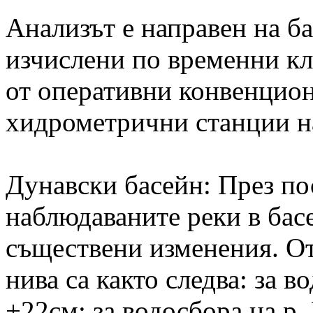
Анализът е направен на б
изчислени по временни к
от оперативни конвенцио
хидрометрични станции 
Дунавски басейн: През по
наблюдаваните реки в басе
съществени изменения. От
нива са както следва: за в
+22см; за водосбора на р.