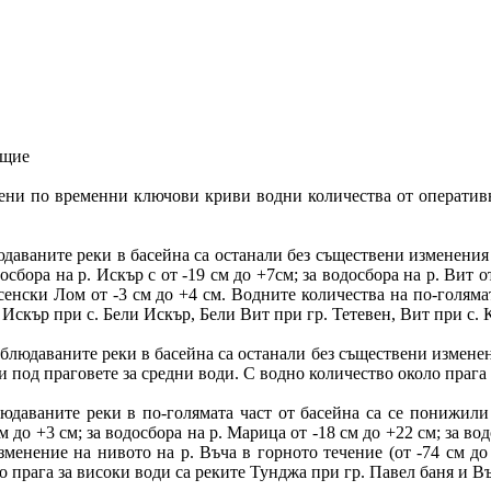
ощие
слени по временни ключови криви водни количества от операти
даваните реки в басейна са останали без съществени изменения 
досбора на р. Искър с от -19 см до +7см; за водосбора на р. Вит от
усенски Лом от -3 см до +4 см. Водните количества на по-голяма
 Искър при с. Бели Искър, Бели Вит при гр. Тетевен, Вит при с.
людаваните реки в басейна са останали без съществени изменени
 и под праговете за средни води. С водно количество около праг
даваните реки в по-голямата част от басейна са се понижили 
м до +3 см; за водосбора на р. Марица от -18 см до +22 см; за вод
енение на нивото на р. Въча в горното течение (от -74 см до 
о прага за високи води са реките Тунджа при гр. Павел баня и Въ