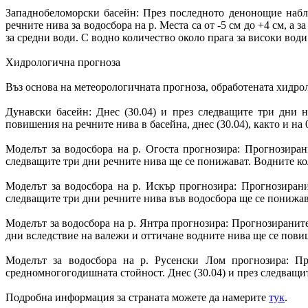
Западнобеломорски басейн: През последното денонощие наблю
речните нива за водосбора на р. Места са от -5 см до +4 см, а 
за средни води. С водно количество около прага за високи води
Хидрологична прогноза
Въз основа на метеорологичната прогноза, обработената хид
Дунавски басейн: Днес (30.04) и през следващите три дни 
повишения на речните нива в басейна, днес (30.04), както и на
Моделът за водосбора на р. Огоста прогнозира: Прогнозиран
следващите три дни речните нива ще се понижават. Водните ко
Моделът за водосбора на р. Искър прогнозира: Прогнозирани
следващите три дни речните нива във водосбора ще се понижав
Моделът за водосбора на р. Янтра прогнозира: Прогнозираните
дни вследствие на валежи и оттичане водните нива ще се пови
Моделът за водосбора на р. Русенски Лом прогнозира: Пр
средномногогодишната стойност. Днес (30.04) и през следващит
Подробна информация за страната можете да намерите
тук
.