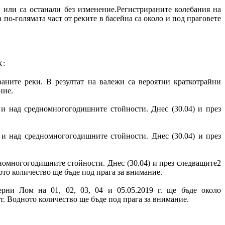
 или са останали без изменение.Регистрираните колебания на
а по-голямата част от реките в басейна са около и под праговете
Х:
аните реки. В резултат на валежи са вероятни краткотрайни
ние.
 и над средномногогодишните стойности. Днес (30.04) и през
 и над средномногогодишните стойности. Днес (30.04) и през
дномногогодишните стойности. Днес (30.04) и през следващите2
ото количество ще бъде под прага за внимание.
рни Лом на 01, 02, 03, 04 и 05.05.2019 г. ще бъде около
т. Водното количество ще бъде под прага за внимание.