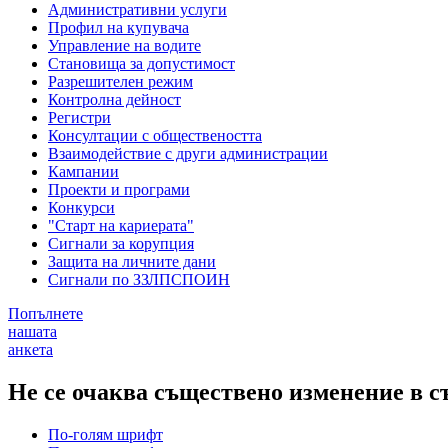
Административни услуги
Профил на купувача
Управление на водите
Становища за допустимост
Разрешителен режим
Контролна дейност
Регистри
Консултации с обществеността
Взаимодействие с други администрации
Кампании
Проекти и програми
Конкурси
"Старт на кариерата"
Сигнали за корупция
Защита на личните дани
Сигнали по ЗЗЛПСПОИН
Попълнете
нашата
анкета
Не се очаква съществено изменение в с
По-голям шрифт