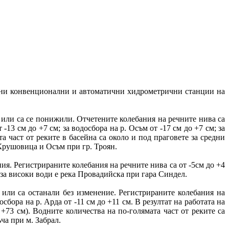
вни конвенционални и автоматични хидрометрични станции на
или са се понижили. Отчетените колебания на речните нива са
 -13 см до +7 см; за водосбора на р. Осъм от -17 см до +7 см; за
та част от реките в басейна са около и под праговете за средни
 Крушовица и Осъм при гр. Троян.
я. Регистрираните колебания на речните нива са от -5см до +4
а за високи води е река Провадийска при гара Синдел.
или са останали без изменение. Регистрираните колебания на
осбора на р. Арда от -11 см до +11 см. В резултат на работата на
+73 см). Водните количества на по-голямата част от реките са
ча при м. Забрал.