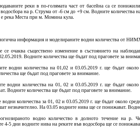
даваните реки в по-голямата част от басейна са се понижили
за водосбора на р. Струма от -6 см до +9 см. Водните количества н
 е река Места при м. Момина кула.
рологична информация и моделираните водни количества от НИМ
не се очаква съществено изменение в състоянието на наблюдав
 02.05.2019. Водните количества ще бъдат под праговете за внима
ите водни количества на 01,02 и 03.05.2019 г. ще бъдат около
личества ще бъдат под праговете за внимание.
те водни количества на 01, 02 и 03.05.2019 г. ще бъдат около
ат. Водните количества ще бъдат под праговете за внимание.
 водни количества за 01, 02 и 03.05.2019 г. ще бъдат около сре
шат незначително. На 03.05 водните нива ще се понижават. Водн
огнозираното водно количество в долното течение на р. Че
е 4-5 дни водните нива на реките във водосбора ще се понижава