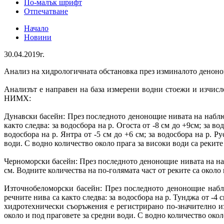
По-малък шрифт
Отпечатване
Начало
Новини
30.04.2019г.
Анализ на хидрологичната обстановка през изминалото денон
Анализът е направен на база измерени водни стоежи и изчи
НИМХ:
Дунавски басейн: През последното денонощие нивата на наблю
както следва: за водосбора на р. Огоста от -8 см до +9см; за во
водосбора на р. Янтра от -5 см до +6 см; за водосбора на р. Р
води. С водно количество около прага за високи води са реките
Черноморски басейн: През последното денонощие нивата на наб
см. Водните количества на по-голямата част от реките са около
Източнобеломорски басейн: През последното денонощие наблю
речните нива са както следва: за водосбора на р. Тунджа от -4 с
хидротехнически съоръжения е регистрирано по-значително изм
около и под праговете за средни води. С водно количество окол