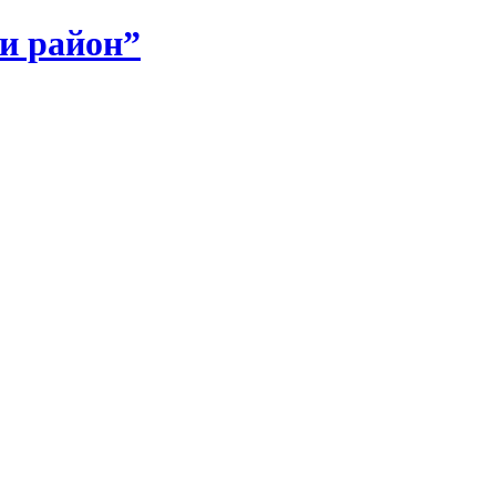
и район”