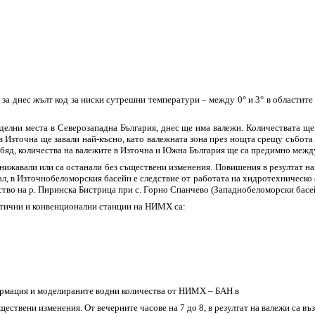
а днес жълт код за ниски сутрешни температури – между 0° и 3° в областите
елни места в Северозападна България, днес ще има валежи. Количествата ще са
.м, в Източна ще завали най-късно, като валежната зона през нощта срещу събот
бяд, количества на валежите в Източна и Южна България ще са предимно между 1
нижавали или са останали без съществени изменения. Повишения в резултат на
рал, в Източнобеломорския басейн е следствие от работата на хидротехническ
ество на р. Пиринска Бистрица при с. Горно Спанчево (Западнобеломорски басе
атични и конвенционални станции на НИМХ са:
ормация и моделираните водни количества от НИМХ – БАН в
ществени изменения. От вечерните часове на 7 до 8, в резултат на валежи са в