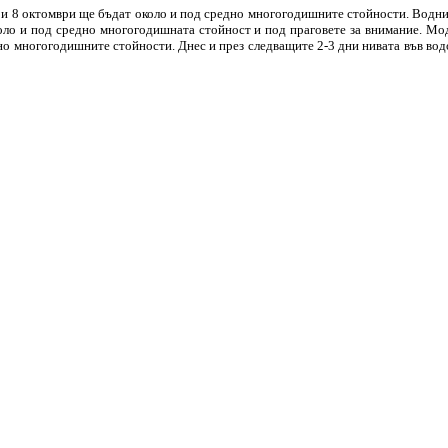
7 и 8 октомври ще бъдат около и под средно многогодишните стойности. Водни
коло и под средно многогодишната стойност и под праговете за внимание. Мо
едно многогодишните стойности. Днес и през следващите 2-3 дни нивата във во