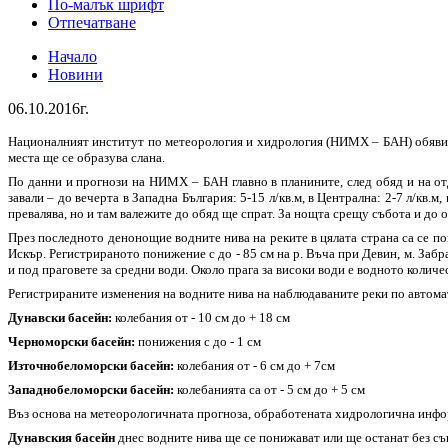
По-малък шрифт
Отпечатване
Начало
Новини
06.10.2016г.
Националният институт по метеорология и хидрология (НИМХ – БАН) обяви з
места ще се образува слана.
По данни и прогнози на НИМХ – БАН главно в планините, след обяд и на отд
завали – до вечерта в Западна България: 5-15 л/кв.м, в Централна: 2-7 л/кв
превалява, но и там валежите до обяд ще спрат. За нощта срещу събота и до о
През последното денонощие водните нива на реките в цялата страна са се по
Искър. Регистрираното понижение с до - 85 см на р. Въча при Девин, м. Заб
и под праговете за средни води. Около прага за високи води е водното колич
Регистрираните изменения на водните нива на наблюдаваните реки по автом
Дунавски басейн:
колебания от - 10 см до + 18 см
Черноморски басейн:
понижения с до - 1 см
Източнобеломорски басейн:
колебания от - 6 см до + 7см
Западнобеломорски басейн:
колебанията са от - 5 см до + 5 см
Въз основа на метеорологичната прогноза, обработената хидрологична инф
Дунавския басейн
днес водните нива ще се понижават или ще останат без съ