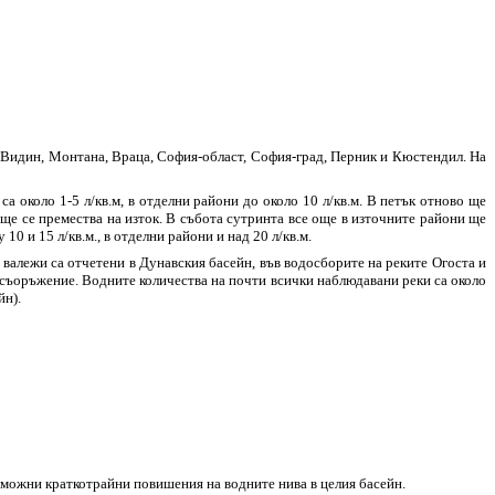
 Видин, Монтана, Враца, София-област, София-град, Перник и Кюстендил. На
 около 1-5 л/кв.м, в отделни райони до около 10 л/кв.м. В петък отново ще
а ще се премества на изток. В събота сутринта все още в източните райони ще
0 и 15 л/кв.м., в отделни райони и над 20 л/кв.м.
 валежи са отчетени в Дунавския басейн, във водосборите на реките Огоста и
о съоръжение. Водните количества на почти всички наблюдавани реки са около
йн).
ъзможни краткотрайни повишения на водните нива в целия басейн.