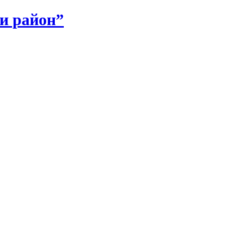
и район”