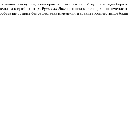
те количества ще бъдат под праговете за внимание. Моделът за водосбора на
делът за водосбора на
р. Русенски Лом
прогнозира, че в долното течение на
досбора ще останат без съществени изменения, а водните количества ще бъдат