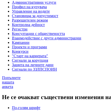
Административни услуги
Профил на купувача
Управление на водите
Становища за допустимост
Разрешителен режим
Контролна дейност
Регистри
Консултации с обществеността
Взаимодействие с други администрации
Кампании
Проекти и програми
Конкурси
"Старт на кариерата"
Сигнали за корупция
Защита на личните дани
Сигнали по ЗЗЛПСПОИН
Попълнете
нашата
анкета
Не се очакват съществени изменения н
По-голям шрифт