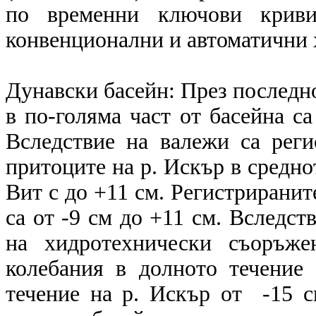
по временни ключови криви
конвенционални и автоматични
Дунавски басейн: През последн
в по-голяма част от басейна с
Вследствие на валежи са рег
притоците на р. Искър в среднот
Вит с до +11 см. Регистриранит
са от -9 см до +11 см. Вследст
на хидротехнически съоръже
колебания в долното течение
течение на р. Искър от -15 с