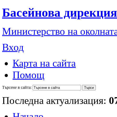
Басейнова дирекция
Министерство на околната
Вход
Карта на сайта
Помощ
Търсене в сайта:
Последна актуализация:
0
Начало