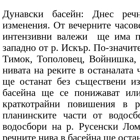
Дунавски басейн: Днес реч
изменения. От вечерните часове
интензивни валежи ще има п
западно от р. Искър. По-значит
Тимок, Тополовец, Войнишка,
нивата на реките в останалата
ще останат без съществени и
басейна ще се понижават ил
краткотрайни повишения в р
планинските части от водосб
водосбори на р. Русенски Ло
речните нива в басейна ще оста