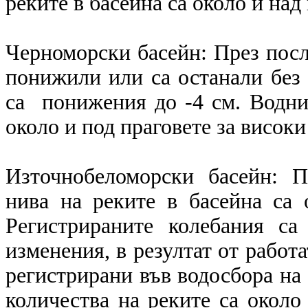
реките в басейна са около и над
Черноморски басейн: През посл
понижили или са останали без
са понижения до -4 см. Воднит
около и под праговете за високи
Източнобеломорски басейн: 
нива на реките в басейна са 
Регистрираните колебания с
изменения, в резултат от работ
регистрирани във водосбора на 
количества на реките са около