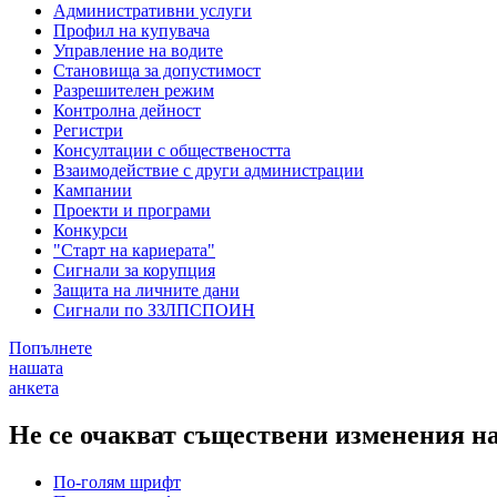
Административни услуги
Профил на купувача
Управление на водите
Становища за допустимост
Разрешителен режим
Контролна дейност
Регистри
Консултации с обществеността
Взаимодействие с други администрации
Кампании
Проекти и програми
Конкурси
"Старт на кариерата"
Сигнали за корупция
Защита на личните дани
Сигнали по ЗЗЛПСПОИН
Попълнете
нашата
анкета
Не се очакват съществени изменения н
По-голям шрифт