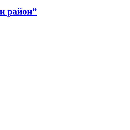
и район”