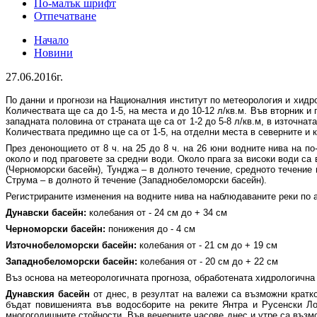
По-малък шрифт
Отпечатване
Начало
Новини
27.06.2016г.
По данни и прогнози на Националния институт по метеорология и хид
Количествата ще са до 1-5, на места и до 10-12 л/кв.м. Във вторник и
западната половина от страната ще са от 1-2 до 5-8 л/кв.м, в източна
Количествата предимно ще са от 1-5, на отделни места в северните и к
През денонощието от 8 ч. на 25 до 8 ч. на 26 юни водните нива на п
около и под праговете за средни води. Около прага за високи води са
(Черноморски басейн), Тунджа – в долното течение, средното течение 
Струма – в долното й течение (Западнобеломорски басейн).
Регистрираните изменения на водните нива на наблюдаваните реки по 
Дунавски басейн:
колебания от - 24 см до + 34 см
Черноморски басейн:
понижения до - 4 см
Източнобеломорски басейн:
колебания от - 21 см до + 19 см
Западнобеломорски басейн:
колебания от - 20 см до + 22 см
Въз основа на метеорологичната прогноза, обработената хидрологичн
Дунавския басейн
от днес, в резултат на валежи са възможни кратко
бъдат повишенията във водосборите на реките Янтра и Русенски Л
многогодишните стойности. Във вечерните часове днес и утре са възм