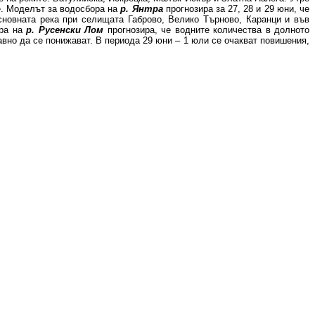
е. Моделът за водосбора на
р. Янтра
прогнозира за 27, 28 и 29 юни, че
сновната река при селищата Габрово, Велико Търново, Каранци и във
ора на
р. Русенски Лом
прогнозира, че водните количества в долното
авно да се понижават. В периода 29 юни – 1 юли се очакват повишения,