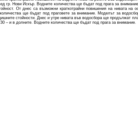
ед гр. Нови Искър. Водните количества ще бъдат под прага за внимани
ойност. От днес са възможни краткотрайни повишения на нивата на о
 количества ще бъдат под праговете за внимание. Моделът за водосб
одишните стойности. Днес и утре нивата във водосбора ще продължат пл
 30 – и в долните. Водните количества ще бъдат под прага за внимание.