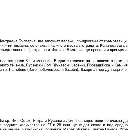
Централна България, ще започнат валежи, придружени от гръмотевици.
ни – интензивни, се очакват на много места в страната. Количествата в
 В сряда главно в Централна и Източна България ще превали и прегърми.
и са останали без изменение. Водните количества на повечето реки са
олното течение, Русенски Лом (Дунавски басейн), Провадийска и Камчия
ри гр. Гълъбово (Източнобеломорски басейн), Джерман при Дупница и р.
Искър, Вит, Осъм, Янтра и Русенски Лом. По-съществени се очаква да
е водните количества на 27 и 28 юни ще бъдат около и под средно
 на реките: Батулийска, Искрецка, Малък Искър и Златна Панега. Утре