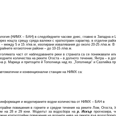
рология (НИМХ – БАН) в следобедните часове днес, главно в Западна и 
 през нощта срещу сряда валежи с краткотраен характер, в отделни райо
та – между 5 и 15 л/кв.м, изолирани извалявания до около 20-25 л/кв.м.
райните югоизточни райони – до 10-15 л/кв.м.
о-голямата част от наблюдаваните реки в страната са се понижавали ил
 водните количества на реките Огоста – в долното течение, Янтра – в д
на р. Марица и притоците й Тополница над яз. „Тополница“ и Сазлийка п
автоматични и конвенционални станции на НИМХ са:
а информация и моделираните водни количества от НИМХ – БАН в
трайни повишения в горните и средни течения на реките Лом, Огоста, 
ом на 28 и 29 юни. Моделът за водосбора на
р. Искър
прогнозира, ч
ожни краткотрайни повишения на водните нива на реките във водосборите