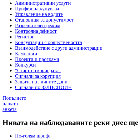
Административни услуги
Профил на купувача
Управление на водите
Становища за допустимост
Разрешителен режим
Контролна дейност
Регистри
Консултации с обществеността
Взаимодействие с други администрации
Кампании
Проекти и програми
Конкурси
"Старт на кариерата"
Сигнали за корупция
Защита на личните дани
Сигнали по ЗЗЛПСПОИН
Попълнете
нашата
анкета
Нивата на наблюдаваните реки днес ще
По-голям шрифт