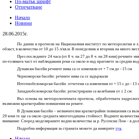
По-малък шрифт
Отпечатване
Начало
Новини
28.06.2015г.
По данни и прогнози на Националния институт по метеорология и х
област, в количества от 10 до 15 л/кв.м. В понеделник и вторник на много ме
През последните 24 часа (от 8 ч. на 27 до 8 ч. на 28 юни) речните 
по-голямата част от наблюдавани реки са около и над праговете за средни вод
Дунавски басейн речните нива са се изменяли от + 7 см до - 15 см
Черноморски басейн: речните нива са се задържали
Източнобеломорски басейн: отчетени са изменения от + 15 с до - 13 
Западнобеломорски басейн: регистрирани са колебания от ± 2 см
Въз основа на метеорологичната прогноза, обработената хидроло
възможни краткотрайни повишения на реките.
В Дунавския басейн – незначителни краткотрайни повишения са възмо
29 юни те ще са около средната многогодишна стойност. Водните количества 
внимание. Според моделираните водни количества за р. Русенски Лом – в дол
Подробна информация за страната можете да намерите
тук
.
Начало