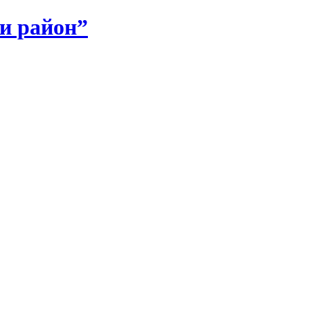
и район”