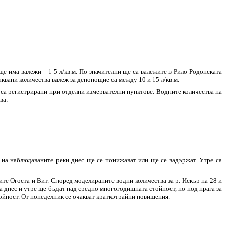
 има валежи – 1-5 л/кв.м. По значителни ще са валежите в Рило-Родопската
чаквани количества валеж за денонощие са между 10 и 15 л/кв.м.
ия са регистрирани при отделни измервателни пунктове. Водните количества на
ва:
на наблюдаваните реки днес ще се понижават или ще се задържат. Утре са
те Огоста и Вит. Според моделираните водни количества за р. Искър на 28 и
а днес и утре ще бъдат над средно многогодишната стойност, но под прага за
тойност. От понеделник се очакват краткотрайни повишения.