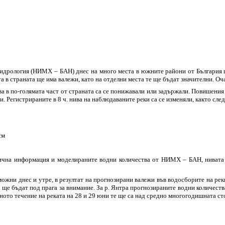
идрология (НИМХ – БАН) днес на много места в южните райони от България ще
ста в страната ще има валежи, като на отделни места те ще бъдат значителни. О
нива в по-голямата част от страната са се понижавали или задържали. Повишен
и. Регистрираните в 8 ч. нива на наблюдаваните реки са се изменяли, както след
см
гична информация и моделираните водни количества от НИМХ – БАН, нивата 
жни днес и утре, в резултат на прогнозирани валежи във водосборите на реки
ще бъдат под прага за внимание. За р. Янтра прогнозираните водни количеств
ното течение на реката на 28 и 29 юни те ще са над средно многогодишната с