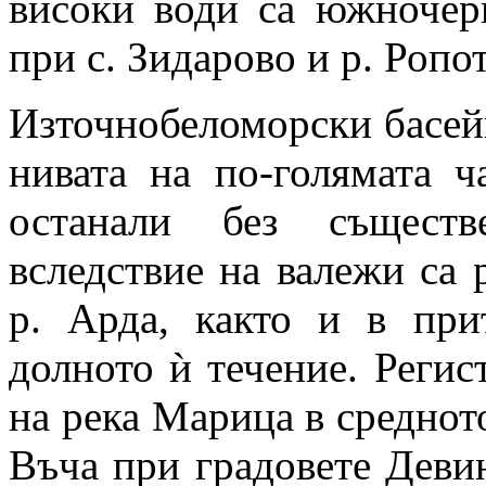
високи води са южночер
при с. Зидарово и р. Ропо
Източнобеломорски басей
нивата на по-голямата ч
останали без съществ
вследствие на валежи са 
р. Арда, както и в пр
долното ѝ течение. Регис
на река Марица в средното
Въча при градовете Деви