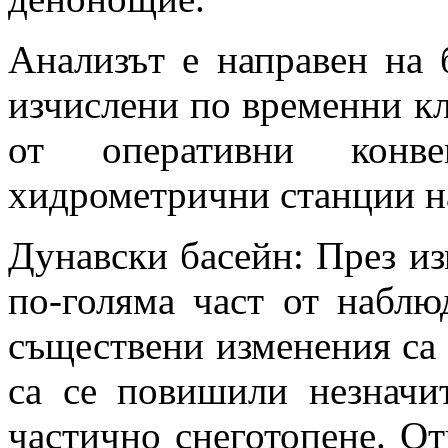
Анализът е направен на 
изчислени по временни к
от оперативни конве
хидрометрични станции 
Дунавски басейн: През и
по-голяма част от наблю
съществени изменения са
са се повишили незначи
частично снеготопене. От