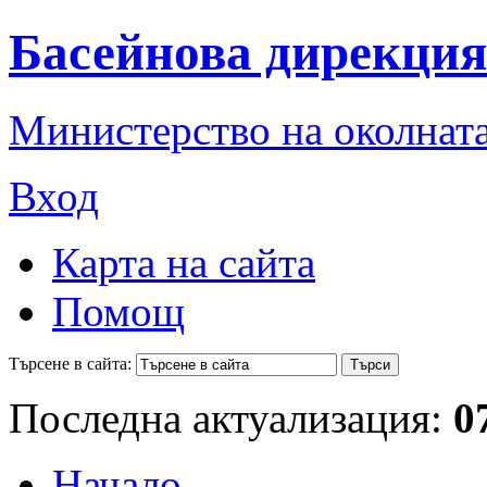
Басейнова дирекция
Министерство на околната
Вход
Карта на сайта
Помощ
Търсене в сайта:
Последна актуализация:
0
Начало