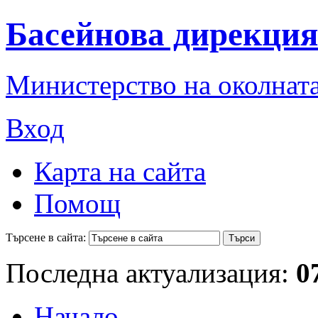
Басейнова дирекция
Министерство на околната
Вход
Карта на сайта
Помощ
Търсене в сайта:
Последна актуализация:
0
Начало