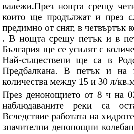
валежи.През нощта срещу четв
които ще продължат и през с
предимно от сняг, в четвъртък к
. В нощта срещу петък и в п
България ще се усилят с количес
Най-съществени ще са в Родо
Предбалкана. В петък и на 
количества между 15 и 30 л/кв.м
През денонощието от 8 ч на 02
наблюдаваните реки са ост
Вследствие работата на хидрот
значителни денонощни колебани