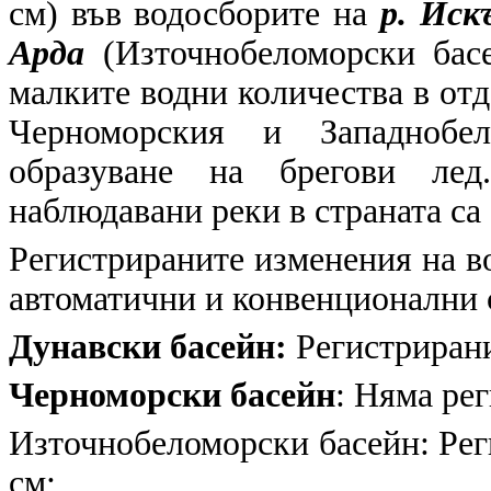
см) във водосборите на
р. Иск
Арда
(Източнобеломорски басе
малките водни количества в отд
Черноморския и Западнобел
образуване на брегови лед
наблюдавани реки в страната са 
Регистрираните изменения на в
автоматични и конвенционални
Дунавски басейн:
Регистрирани 
Черноморски басейн
: Няма ре
Източнобеломорски басейн: Реги
см;