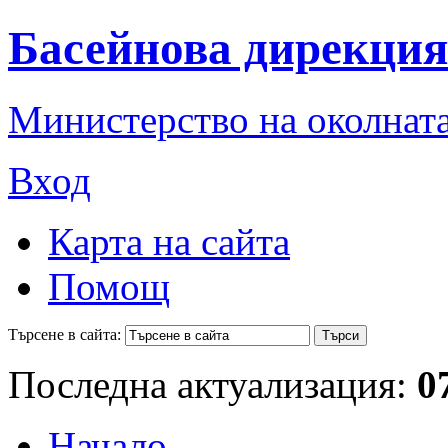
Басейнова дирекция
Министерство на околната
Вход
Карта на сайта
Помощ
Търсене в сайта:
Последна актуализация:
0
Начало