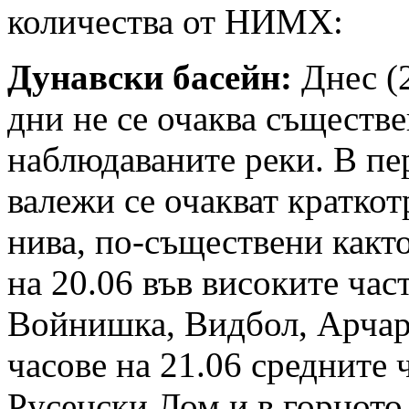
количества от НИМХ:
Дунавски басейн:
Днес (2
дни не се очаква съществе
наблюдаваните реки. В пер
валежи се очакват кратко
нива, по-съществени както
на 20.06 във високите час
Войнишка, Видбол, Арчар,
часове на 21.06 средните 
Русенски Лом и в горното 