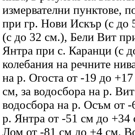
измервателни пунктове, п
при гр. Нови Искър (с до 5
(с до 32 см.), Бели Вит при
Янтра при с. Каранци (с д
колебания на речните нива
на р. Огоста от -19 до +17
см, за водосбора на р. Вит
водосбора на р. Осъм от -
р. Янтра от -51 см до +34 
Лом от -81 см до +4 см. В