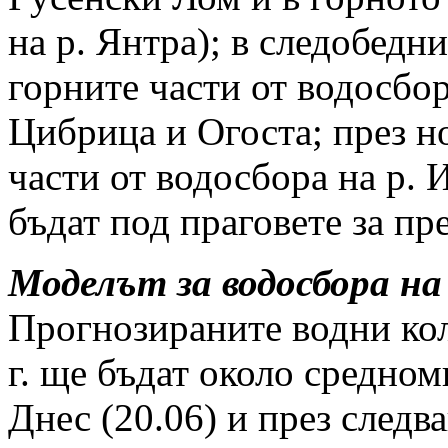
на р. Янтра); в следобедни
горните части от водосбо
Цибрица и Огоста; през н
части от водосбора на р. 
бъдат под праговете за п
Моделът за водосбора на
Прогнозираните водни кол
г. ще бъдат около средно
Днес (20.06) и през следв