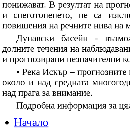
понижават. В резултат на прог
и снеготопенето, не са изкл
повишения на речните нива на м
Дунавски басейн
- възмож
долните течения на наблюдавани
и прогнозирани незначителни к
• Река Искър – прогнозните 
около и над средната многогод
над прага за внимание.
Подробна информация за цял
Начало