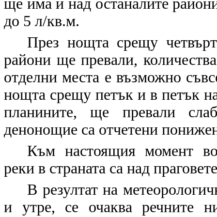
ще има и над останалите райони.
до 5 л/кв.м.
През нощта срещу четвърт
райони ще превали, количества 
отделни места е възможно съвсе
нощта срещу петък и в петък на
планините, ще превали слаб
денонощие са отчетени понижени
Към настоящия момент во
реки в страната са над праговете
В резултат на метеорологич
и утре, се очаква речните н