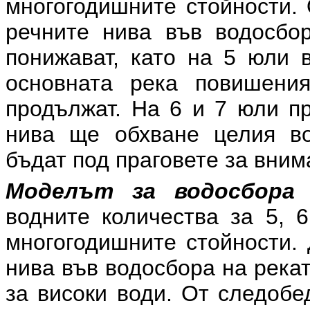
многогодишните стойности. 
речните нива във водосбо
понижават, като на 5 юли 
основната река повишени
продължат. На 6 и 7 юли п
нива ще обхване целия во
бъдат под праговете за вним
Моделът за водосбора 
водните количества за 5, 
многогодишните стойности. 
нива във водосбора на река
за високи води. От следобе