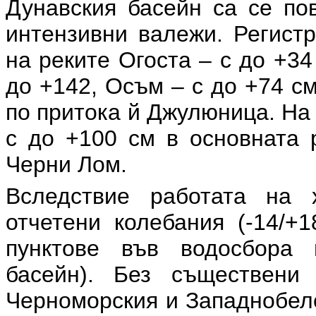
Дунавския басейн са се по
интензивни валежи. Регист
на реките Огоста – с до +34
до +142, Осъм – с до +74 см
по притока й Джулюница. На
с до +100 см в основната 
Черни Лом.
Вследствие работата на 
отчетени колебания (-14/+
пунктове във водосбора 
басейн). Без съществени
Черноморския и Западнобело