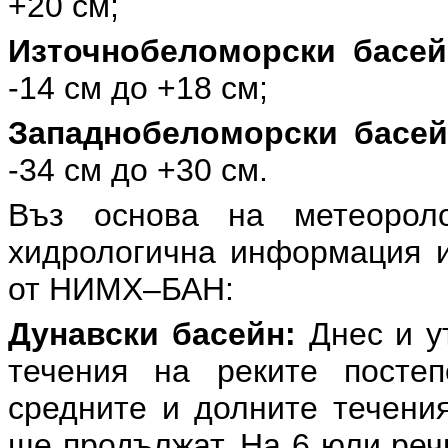
+20 см;
Източнобеломорски басей
-14 см до +18 см;
Западнобеломорски басей
-34 см до +30 см.
Въз основа на метеороло
хидрологична информация и
от НИМХ–БАН:
Дунавски басейн:
Днес и ут
течения на реките посте
средните и долните течени
ще продължат. На 6 юли реч