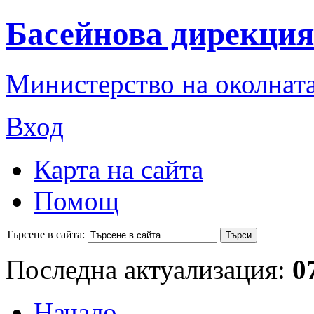
Басейнова дирекция
Министерство на околната
Вход
Карта на сайта
Помощ
Търсене в сайта:
Последна актуализация:
0
Начало