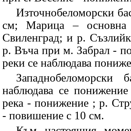
Източнобеломорски бас
см; Марица – основна
Свиленград; и р. Съзлийк
р. Въча при м. Забрал - п
реки се наблюдава пониже
Западнобеломорски 
наблюдава се понижение
река - понижение ; р. С
- повишение с 10 см.
Към настоящия момен