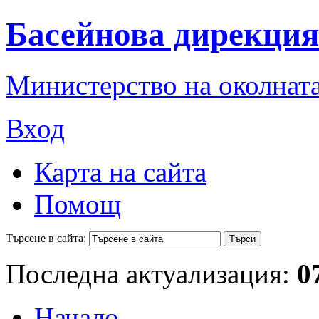
Басейнова дирекция
Министерство на околната
Вход
Карта на сайта
Помощ
Търсене в сайта:
Последна актуализация:
0
Начало