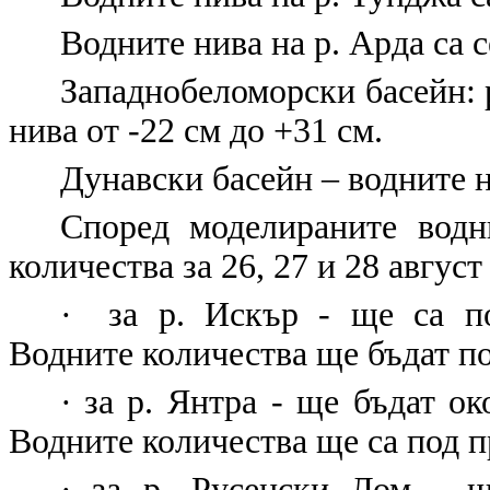
Водните нива на р. Арда са с
Западнобеломорски басейн: 
нива от -22 см до +31 см.
Дунавски басейн – водните н
Според моделираните водн
количества за 26, 27 и 28 август 
·
за р. Искър - ще са п
Водните количества ще бъдат по
·
за р. Янтра - ще бъдат о
Водните количества ще са под п
·
за р. Русенски Лом - щ