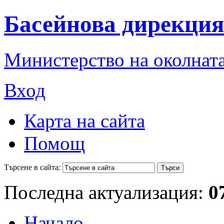
Басейнова дирекция
Министерство на околната
Вход
Карта на сайта
Помощ
Търсене в сайта:
Последна актуализация:
0
Начало