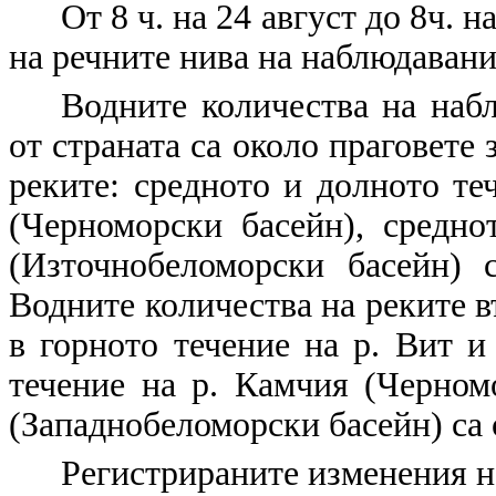
От 8 ч. на 24 август до 8ч. 
на речните нива на наблюдаванит
Водните количества на набл
от страната са около праговете 
реките: средното и долното те
(Черноморски басейн), средно
(Източнобеломорски басейн) 
Водните количества на реките въ
в горното течение на р. Вит и
течение на р. Камчия (Черном
(Западнобеломорски басейн) са 
Регистрираните изменения н