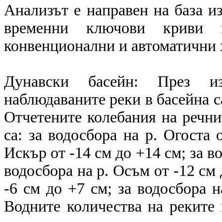
Анализът е направен на база и
временни ключови криви в
конвенционални и автоматични
Дунавски басейн: През и
наблюдаваните реки в басейна с
Отчетените колебания на речнит
са: за водосбора на р. Огоста 
Искър от -14 см до +14 см; за во
водосбора на р. Осъм от -12 см 
-6 см до +7 см; за водосбора н
Водните количества на реките 