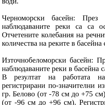
води.
Черноморски басейн: През 
наблюдаваните реки са са о
Отчетените колебания на речнит
количества на реките в басейна 
Източнобеломорски басейн: П
наблюдаваните реки в басейна с
В резултат на работата на
регистрирани по-значителни и
гр. Белово (от -78 см до +75 см
(от -96 см до +96 см). Регист