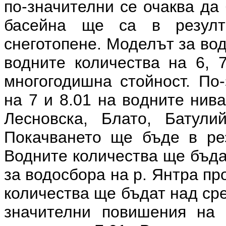
по-значителни се очаква да
басейна ще са в резулт
снеготопене. Моделът за вод
водните количества на 6, 
многогодишна стойност. По
на 7 и 8.01 на водните нив
Лесновска, Блато, Батули
Покачването ще бъде в рез
Водните количества ще бъда
за водосбора на р. Янтра про
количества ще бъдат над ср
значителни повишения на 