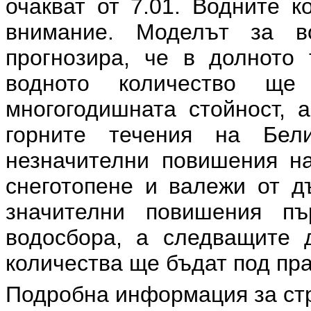
очакват от 7.01. Водните к
внимание. Моделът за в
прогнозира, че в долното 
водното количество щ
многогодишната стойност, а
горните течения на Бе
незначителни повишения на
снеготопене и валежи от д
значителни повишения п
водосбора, а следващите 
количества ще бъдат под пра
Подробна информация за ст