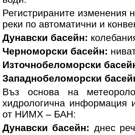
Регистрираните изменения н
реки по автоматични и конв
Дунавски басейн:
колебания 
Черноморски басейн:
ниват
Източнобеломорски басей
Западнобеломорски басей
Въз основа на метеоролог
хидрологична информация и
от НИМХ – БАН:
Дунавски басейн:
днес реч