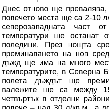
Днес отново ще превалява,
повечето места ще са 2-10 л/
северозападната част от
температури ще останат о
поледици. През нощта сре
преминаването на нов сред
дъжд ще има на много мест
температурите, в Северна Б
полета дъждът ще преми
валежите ще са между 15
четвъртък в отделни район
повече – над 30 л/кв.м., а 