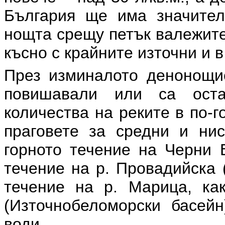
България ще има значител
нощта срещу петък валежите
късно с крайните източни и 
През изминалото денонощие
повишавали или са оста
количества на реките в по-г
праговете за средни и нис
горното течение на Черни В
течение на р. Провадийска 
течение на р. Марица, ка
(Източнобеломорски басейн
води.