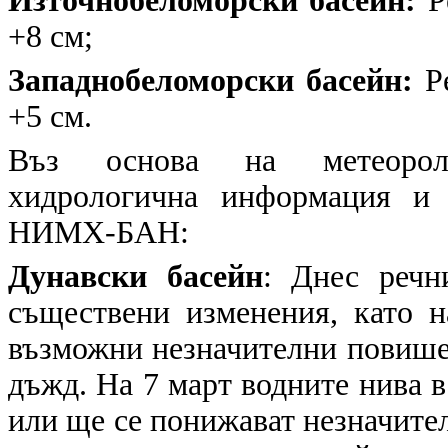
Източнобеломорски басейн:
Ре
+8 см;
Западнобеломорски басейн:
Ре
+5 см.
Въз основа на метеоролог
хидрологична информация и 
НИМХ-БАН:
Дунавски басейн
: Днес речн
съществени изменения, като н
възможни незначителни повишен
дъжд. На 7 март водните нива в
или ще се понижават незначителн