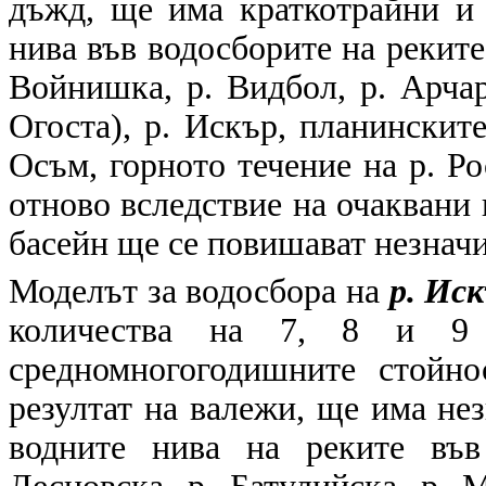
дъжд, ще има краткотрайни и
нива във водосборите на реките 
Войнишка, р. Видбол, р. Арчар
Огоста), р. Искър, планинските
Осъм, горното течение на р. Ро
отново вследствие на очаквани 
басейн ще се повишават незнач
Моделът за водосбора на
р. Ис
количества на 7, 8 и 9
средномногогодишните стойн
резултат на валежи, ще има не
водните нива на реките във