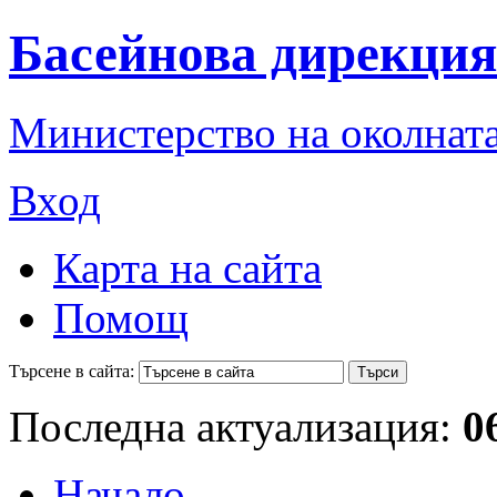
Басейнова дирекция
Министерство на околната
Вход
Карта на сайта
Помощ
Търсене в сайта:
Последна актуализация:
0
Начало