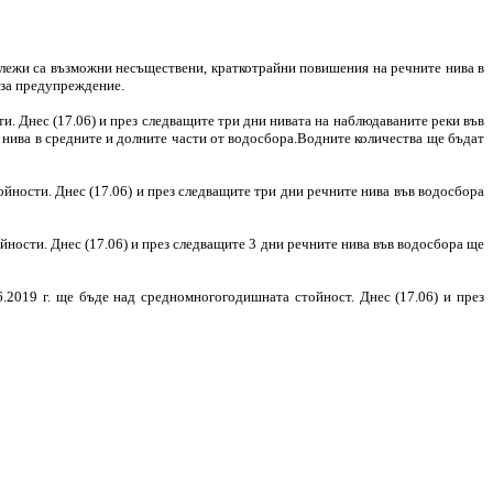
валежи са възможни несъществени, краткотрайни повишения на речните нива в
е за предупреждение.
и. Днес (17.06) и през следващите три дни нивата на наблюдаваните реки във
 нива в средните и долните части от водосбора.Водните количества ще бъдат
йности. Днес (17.06) и през следващите три дни речните нива във водосбора
йности. Днес (17.06) и през следващите 3 дни речните нива във водосбора ще
.2019 г. ще бъде над средномногогодишната стойност. Днес (17.06) и през