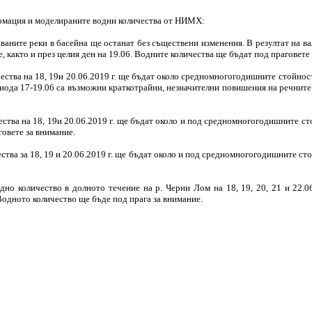
рмация и моделираните водни количества от НИМХ:
аваните реки в басейна ще останат без съществени изменения. В резултат на 
е, както и през целия ден на 19.06. Водните количества ще бъдат под праговет
ства на 18, 19и 20.06.2019 г. ще бъдат около средномногогодишните стойност
риода 17-19.06 са възможни краткотрайни, незначителни повишения на речните
ства на 18, 19и 20.06.2019 г. ще бъдат около и под средномногогодишните сто
овете за внимание.
тва за 18, 19 и 20.06.2019 г. ще бъдат около и под средномногогодишните сто
но количество в долното течение на р. Черни Лом на 18, 19, 20, 21 и 22.06
Водното количество ще бъде под прага за внимание.