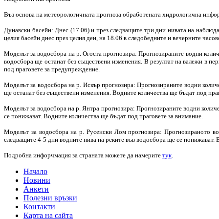
Въз основа на метеорологичната прогноза обработената хидрологична инфо
Дунавски басейн: Днес (17.06) и през следващите три дни нивата на наблюд
целия басейн днес през целия ден, на 18.06 в следобедните и вечерните часов
Моделът за водосбора на р. Огоста прогнозира: Прогнозираните водни количе
водосбора ще останат без съществени изменения. В резултат на валежи в пе
под праговете за предупреждение.
Моделът за водосбора на р. Искър прогнозира: Прогнозираните водни количе
ще останат без съществени изменения. Водните количества ще бъдат под праг
Моделът за водосбора на р. Янтра прогнозира: Прогнозираните водни количес
се понижават. Водните количества ще бъдат под праговете за внимание.
Моделът за водосбора на р. Русенски Лом прогнозира: Прогнозираното вод
следващите 4-5 дни водните нива на реките във водосбора ще се понижават. 
Подробна инфорчмация за страната можете да намерите
тук
.
Начало
Новини
Анкети
Полезни връзки
Контакти
Карта на сайта