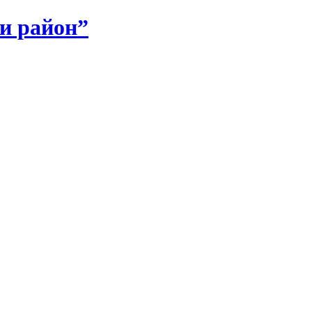
и район”