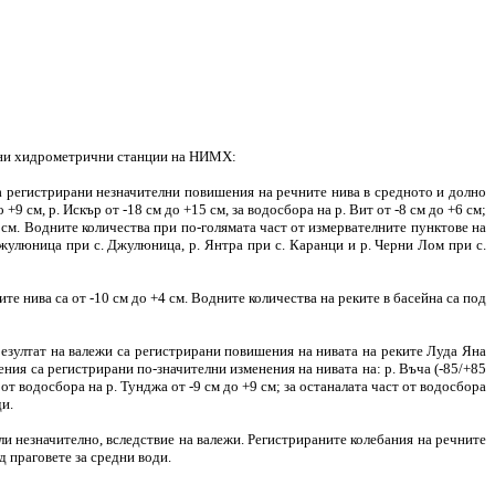
ични хидрометрични станции на НИМХ:
са регистрирани незначителни повишения на речните нива в средното и долно
+9 см, р. Искър от -18 см до +15 см, за водосбора на р. Вит от -8 см до +6 см;
+9 см. Водните количества при по-голямата част от измервателните пунктове на
 Джулюница при с. Джулюница, р. Янтра при с. Каранци и р. Черни Лом при с.
 нива са от -10 см до +4 см. Водните количества на реките в басейна са под
езултат на валежи са регистрирани повишения на нивата на реките Луда Яна
ения са регистрирани по-значителни изменения на нивата на: р. Въча (-85/+85
 от водосбора на р. Тунджа от -9 см до +9 см; за останалата част от водосбора
ди.
и незначително, вследствие на валежи. Регистрираните колебания на речните
од праговете за средни води.