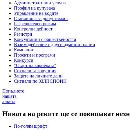
Административни услуги
Профил на купувача
Управление на водите
Становища за допустимост
Разрешителен режим
Контролна дейност
Регистри
Консултации с обществеността
Взаимодействие с други администрации
Кампании
Проекти и програми
Конкурси
"Старт на кариерата"
Сигнали за корупция
Защита на личните дани
Сигнали по ЗЗЛПСПОИН
Попълнете
нашата
анкета
Нивата на реките ще се повишават нез
По-голям шрифт