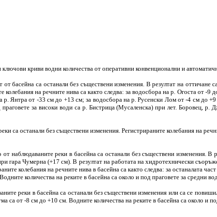
ни ключови криви водни количества от оперативни конвенционални и автомат
 от басейна са останали без съществени изменения. В резултат на оттичане 
 колебания на речните нива са както следва: за водосбора на р. Огоста от -9 до 
на р. Янтра от -33 см до +13 см; за водосбора на р. Русенски Лом от -4 см до 
д праговете за високи води са р. Бистрица (Мусаленска) при лет. Боровец, р.
и са останали без съществени изменения. Регистрираните колебания на речните
от наблюдаваните реки в басейна са останали без съществени изменения. В р
) при гара Чумерна (+17 см). В резултат на работата на хидротехнически съоръж
ираните колебания на речните нива в басейна са както следва: за останалата част
. Водните количества на реките в басейна са около и под праговете за средни во
ите реки в басейна са останали без съществени изменения или са се повишил
ума са от -8 см до +10 см. Водните количества на реките в басейна са около и п