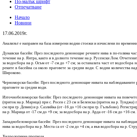
По-малък шрифт
Отпечатване
Начало
Новини
17.06.2019г.
Анализът е направен на база измерени водни стоежи и изчислени по времен
Дунавски басейн: През последното денонощие речните нива в по-голяма част
течение на р. Янтра, както и в долното течение на р. Русенски Лом. Отчетените
за водосбора на р. Осъм от -7 см до +7 см; за останалата част от водосбора 
реките в басейна са около праговете за средни води. С водни количества на
Широково.
Черноморски басейн: През последното денонощие нивата на наблюдаваните рек
праговете за средни води.
Източнобеломорски басейн: През последното денонощие нивата на повечето 
(приток на р. Марица) при с. Росен с 23 см и Беленска (приток на р. Тунджа
см при гр. Девин) и р. Сазлийка (от -16 до +16 см при гр. Гълъбово). Регистр
на р. Марица от -17 см до +9 см; за водосбора на р. Арда от -16 см до +16 см
Западнобеломорски басейн: През последното денонощие нивата на наблюдаван
нива за водосбора на р. Места са от -2 см до +4 см, а във водосбора на р. Стр
Хидрологична прогноза