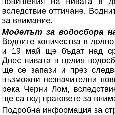
повишения на нивата в до
вследствие оттичане. Водни
за внимание.
Моделът за водосбора на
Водните количества в долнот
и 19 май ще бъдат над ср
Днес нивата в целия водосб
ще се запази и през след
възможни незначителни пов
река Черни Лом, вследстви
ще са под праговете за вним
Подробна информация за ст