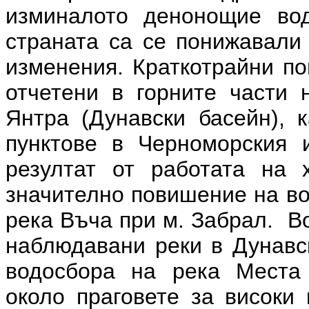
изминалото денонощие вод
страната са се понижавали
изменения. Краткотрайни по
отчетени в горните части 
Янтра (Дунавски басейн), 
пунктове в Черноморския 
резултат от работата на 
значително повишение на во
река Въча при м. Забрал. В
наблюдавани реки в Дунавс
водосбора на река Места 
около праговете за високи 