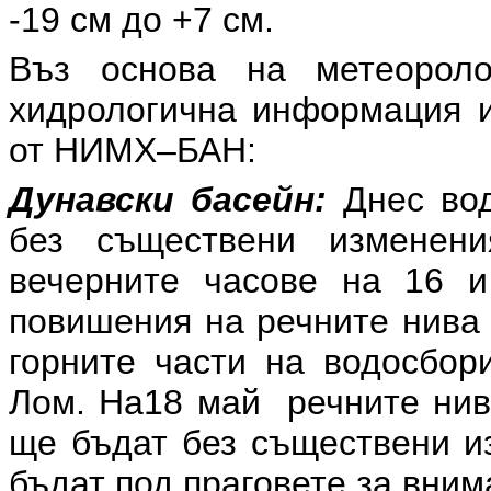
-19 см до +7 см.
Въз основа на метеоролог
хидрологична информация и
от НИМХ–БАН:
Дунавски басейн:
Днес вод
без съществени изменен
вечерните часове на 16 
повишения на речните нива 
горните части на водосбор
Лом. На18 май речните нив
ще бъдат без съществени и
бъдат под праговете за вним