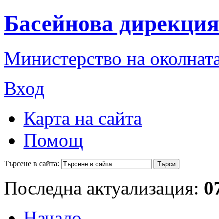
Басейнова дирекция
Министерство на околната
Вход
Карта на сайта
Помощ
Търсене в сайта:
Последна актуализация:
0
Начало