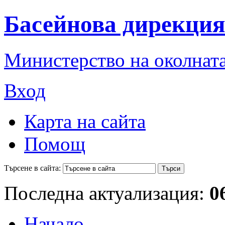
Басейнова дирекция
Министерство на околната
Вход
Карта на сайта
Помощ
Търсене в сайта:
Последна актуализация:
0
Начало