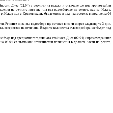
йности. Днес (02.04) в резултат на валежи и оттичане ще има краткотрайни
ишения на речните нива ще има във водосборите на реките: над яз. Искър,
а р. Искър при с. Ореховица ще бъдат около и над праговете за внимание на 04
ти. Речните нива във водосбора ще останат високи и през следващите 3 дни.
ка, вследствие на оттичане. Водните количества във водосбора ще бъдат под
 ще бъде над средномногогодишната стойност. Днес (02.04) и през следващите
на 03.04 са възможни незначителни повишения в долните части на реките,