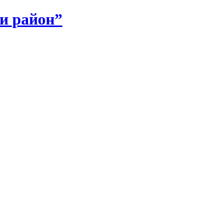
и район”