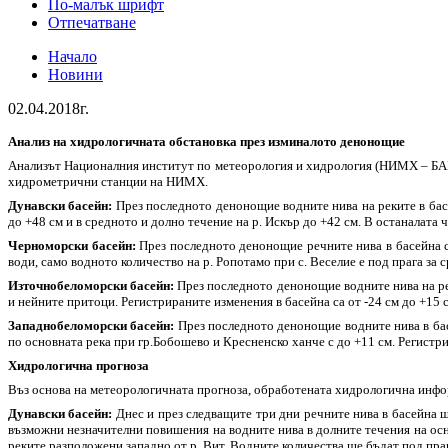
По-малък шрифт
Отпечатване
Начало
Новини
02.04.2018г.
Анализ на хидрологичната обстановка през изминалото денонощие
Анализът Националния институт по метеорология и хидрология (НИМХ – БАН)
хидрометрични станции на НИМХ.
Дунавски басейн:
През последното денонощие водните нива на реките в бас
до +48 см и в средното и долно течение на р. Искър до +42 см. В останалата ч
Черноморски басейн:
През последното денонощие речните нива в басейна са
води, само водното количество на р. Ропотамо при с. Веселие е под прага за 
Източнобеломорски басейн:
През последното денонощие водните нива на рек
и нейните притоци. Регистрираните изменения в басейна са от -24 см до +15 с
Западнобеломорски басейн:
През последното денонощие водните нива в бас
по основната река при гр.Бобошево и Кресненско ханче с до +11 см. Регистрир
Хидрологична прогноза
Въз основа на метеорологичната прогноза, обработената хидрологична ин
Дунавски басейн:
Днес и през следващите три дни речните нива в басейна щ
възможни незначителни повишения на водните нива в долните течения на осн
реките разположени западно от р. Вит. Водните количества ще бъдат под праг