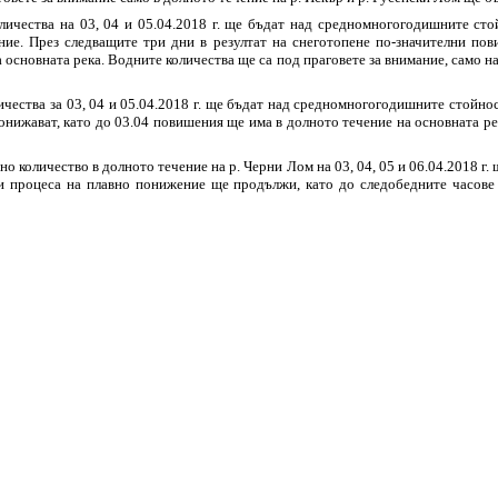
личества на 03, 04 и 05.04.2018 г. ще бъдат над средномногогодишните сто
ие. През следващите три дни в резултат на снеготопене по-значителни пов
а основната река. Водните количества ще са под праговете за внимание, само н
ества за 03, 04 и 05.04.2018 г. ще бъдат над средномногогодишните стойнос
понижават, като до 03.04 повишения ще има в долното течение на основната ре
 количество в долното течение на р. Черни Лом на 03, 04, 05 и 06.04.2018 г.
ни процеса на плавно понижение ще продължи, като до следобедните часове 