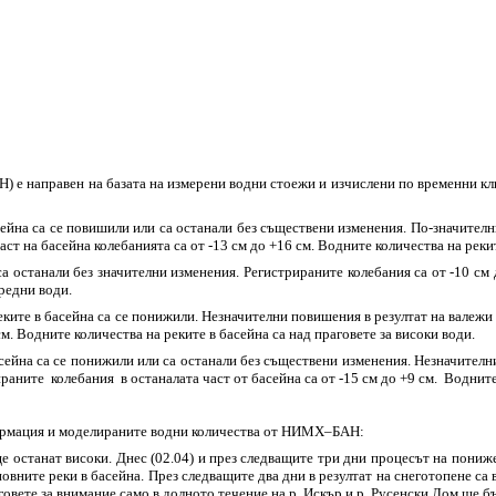
 е направен на базата на измерени водни стоежи и изчислени по временни к
ейна са се повишили или са останали без съществени изменения. По-значител
аст на басейна колебанията са от -13 см до +16 см. Водните количества на рекит
 останали без значителни изменения. Регистрираните колебания са от -10 см д
средни води.
ите в басейна са се понижили. Незначителни повишения в резултат на валежи 
м. Водните количества на реките в басейна са над праговете за високи води.
ейна са се понижили или са останали без съществени изменения. Незначителни
аните колебания в останалата част от басейна са от -15 см до +9 см. Водните 
формация и моделираните водни количества от НИМХ–БАН:
е останат високи. Днес (02.04) и през следващите три дни процесът на пониж
овните реки в басейна. През следващите два дни в резултат на снеготопене са
овете за внимание само в долното течение на р. Искър и р. Русенски Лом ще бъ