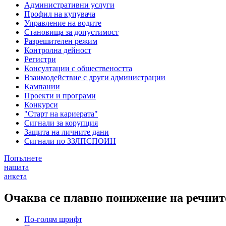
Административни услуги
Профил на купувача
Управление на водите
Становища за допустимост
Разрешителен режим
Контролна дейност
Регистри
Консултации с обществеността
Взаимодействие с други администрации
Кампании
Проекти и програми
Конкурси
"Старт на кариерата"
Сигнали за корупция
Защита на личните дани
Сигнали по ЗЗЛПСПОИН
Попълнете
нашата
анкета
Очаква се плавно понижение на речнит
По-голям шрифт