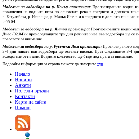
Моделът за водосбора на р. Искър прогнозира
: Прогнозираните водни ко
повишения на водните нива по основната река в средното и долното течен
р. Батулийска, р. Искрецка, р. Малък Искър и в средното и долното течение н
и 05.04.
Моделът за водосбора на р. Янтра прогнозира:
Прогнозираните водни колич
Днес (02.04) и през следващите три дни речните нива във водосбора ще се 
праговете за внимание.
Моделът за водосбора на р. Русенски Лом прогнозира:
Прогнозираното водно
3-4 дни нивата във водосбора ще останат високи. През следващите 3-4 д
вследствие оттичане. Водното количество ще бъде под прага за внимание.
Подробна информация за страна можете да намерите
тук
.
Начало
Новини
Анкети
Полезни връзки
Контакти
Карта на сайта
Помощ