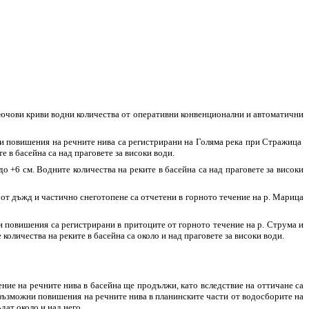
лючови криви водни количества от оперативни конвенционални и автоматични
ни повишения на речните нива са регистрирани на Голяма река при Стражица
е в басейна са над праговете за високи води.
о +6 см. Водните количества на реките в басейна са над праговете за високи
от дъжд и частично снеготопене са отчетени в горното течение на р. Марица
 повишения са регистрирани в притоците от горното течение на р. Струма и
количества на реките в басейна са около и над праговете за високи води.
ение на речните нива в басейна ще продължи, като вследствие на оттичане са
 възможни повишения на речните нива в планинските части от водосборите на
дат около и над него.