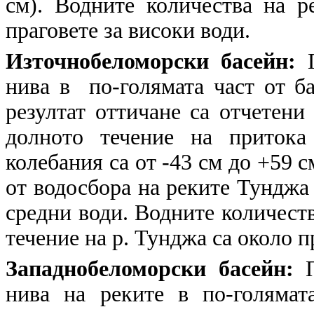
см). Водните количества на р
праговете за високи води.
Източнобеломорски басейн:
П
нива в по-голямата част от б
резултат оттичане са отчетени
долното течение на притока
колебания са от -43 см до +59 с
от водосбора на реките Тунджа 
средни води. Водните количеств
течение на р. Тунджа са около п
Западнобеломорски басейн:
П
нива на реките в по-голямат