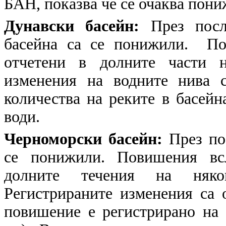
БАН, показва че се очаква пони
Дунавски басейн:
През пос
басейна са се понижили. По
отчетени в долните части н
изменения на водните нива 
количества на реките в басейн
води.
Черноморски басейн:
През по
се понижили. Повишения всл
долните течения на няко
Регистрираните изменения са 
повишение е регистрирано на 