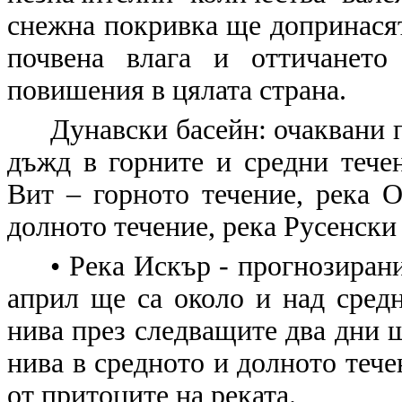
снежна покривка ще допринасят
почвена влага и оттичането
повишения в цялата страна.
Дунавски басейн: очаквани 
дъжд в горните и средни течен
Вит – горното течение, река О
долното течение, река Русенски
• Река Искър - прогнозирани
април ще са около и над сред
нива през следващите два дни щ
нива в средното и долното течен
от притоците на реката.